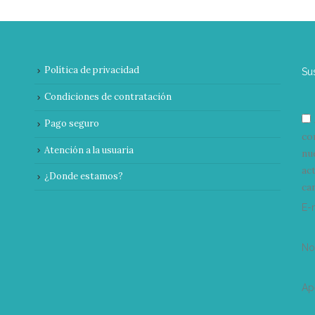
Política de privacidad
Su
Condiciones de contratación
Pago seguro
co
Atención a la usuaria
nu
ac
¿Donde estamos?
can
E-
N
Ap