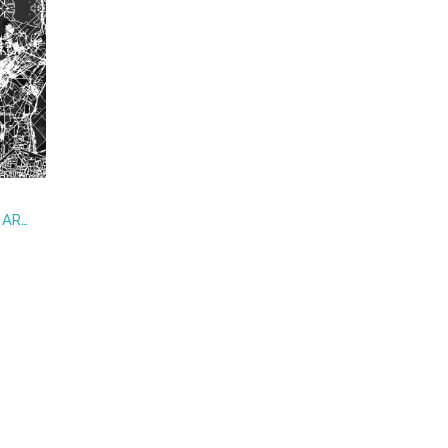
MUJERES MÁS ALLÁ DE LAS ARMAS (VOL.II)