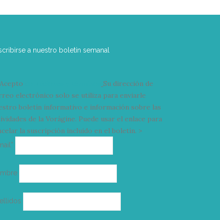
scribirse a nuestro boletín semanal
Acepto
condiciones y términos
Su dirección de
rreo electrónico solo se utiliza para enviarle
estro boletín informativo e información sobre las
tividades de la Vorágine. Puede usar el enlace para
celar la suscripción incluido en el boletín. >
Correo
mail*
electrónico
ombre
ellidos