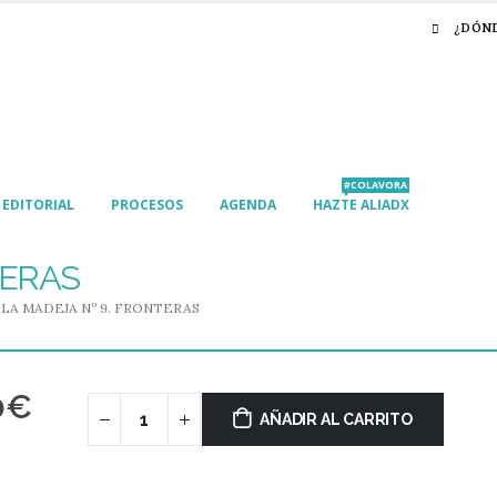
¿DÓN
#COLAVORA
EDITORIAL
PROCESOS
AGENDA
HAZTE ALIADX
TERAS
LA MADEJA Nº 9. FRONTERAS
0
€
AÑADIR AL CARRITO