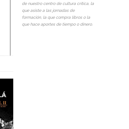
de nuestro centro de cultura crítica, la
que asiste a las jornadas de
formación, la que compra libros o la
que hace aportes de tiempo o dinero.