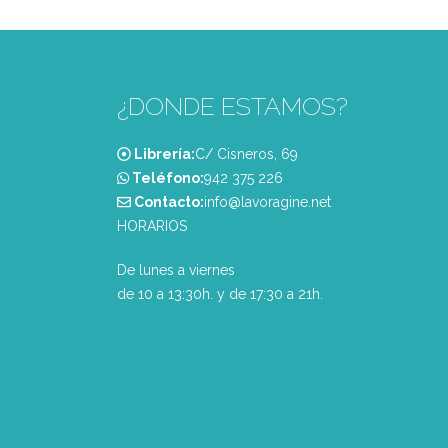
¿DONDE ESTAMOS?
Librería:
C/ Cisneros, 69
Teléfono:
‭942 375 226‬
Contacto:
info@lavoragine.net
HORARIOS
De lunes a viernes
de 10 a 13:30h. y de 17:30 a 21h.