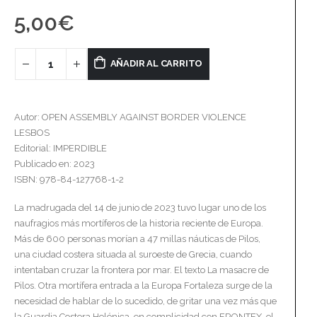
5,00
€
AÑADIR AL CARRITO
Autor: OPEN ASSEMBLY AGAINST BORDER VIOLENCE
LESBOS
Editorial: IMPERDIBLE
Publicado en: 2023
ISBN: 978-84-127768-1-2
La madrugada del 14 de junio de 2023 tuvo lugar uno de los
naufragios más mortíferos de la historia reciente de Europa.
Más de 600 personas morían a 47 millas náuticas de Pilos,
una ciudad costera situada al suroeste de Grecia, cuando
intentaban cruzar la frontera por mar. El texto La masacre de
Pilos. Otra mortífera entrada a la Europa Fortaleza surge de la
necesidad de hablar de lo sucedido, de gritar una vez más que
la Guardia Costera Helénica, en complicidad con FRONTEX, el