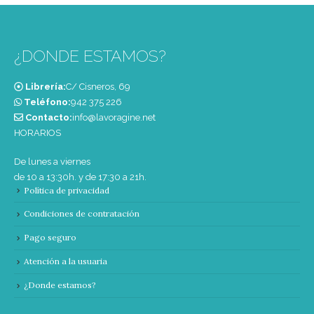
¿DONDE ESTAMOS?
Librería:
C/ Cisneros, 69
Teléfono:
‭942 375 226‬
Contacto:
info@lavoragine.net
HORARIOS
De lunes a viernes
de 10 a 13:30h. y de 17:30 a 21h.
Política de privacidad
Condiciones de contratación
Pago seguro
Atención a la usuaria
¿Donde estamos?