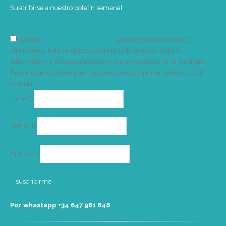
Suscribirse a nuestro boletín semanal
Acepto
condiciones y términos
Su dirección de correo
electrónico solo se utiliza para enviarle nuestro boletín
informativo e información sobre las actividades de la Vorágine.
Puede usar el enlace para cancelar la suscripción incluido en el
boletín. >
Correo
E-mail*
electrónico
Nombre
Apellidos
Por whastapp +34 ‭647 961 848‬