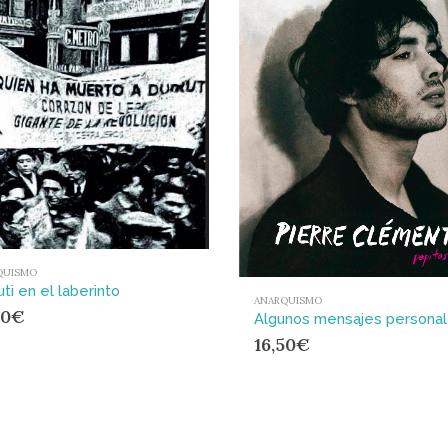
QUISMO
uti en el laberinto
ANARQUISMO
50
€
16,50
€