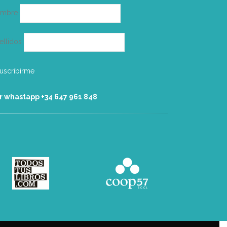
ombre
ellidos
r whastapp +34 ‭647 961 848‬