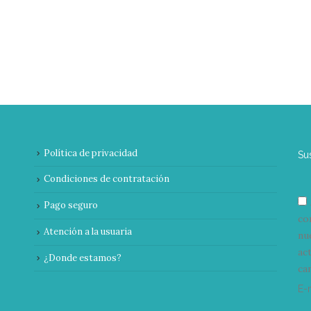
Política de privacidad
Su
Condiciones de contratación
Pago seguro
co
Atención a la usuaria
nu
ac
¿Donde estamos?
can
E-