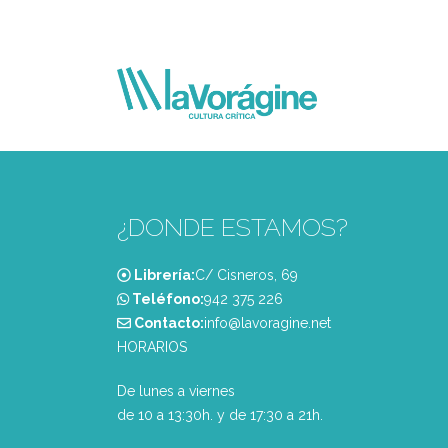
¿DONDE ESTAMOS?
Librería:
C/ Cisneros, 69
Teléfono:
‭942 375 226‬
Contacto:
info@lavoragine.net
HORARIOS
De lunes a viernes
de 10 a 13:30h. y de 17:30 a 21h.