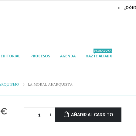
¿DÓN
#COLAVORA
EDITORIAL
PROCESOS
AGENDA
HAZTE ALIADX
ARQUISMO
LA MORAL ANARQUISTA
€
AÑADIR AL CARRITO