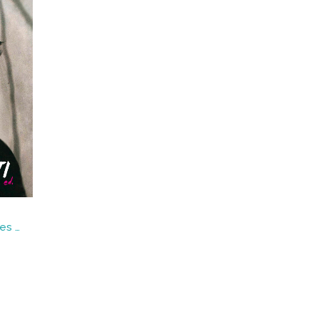
Algunos mensajes personales : ¡Abrid las puertas de las prisiones!