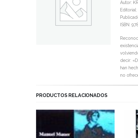
Autor: 
Editori
Publicad
ISBN: 97
Reconoce
existenc
volviendo
decir: «D
han hech
no ofrec
PRODUCTOS RELACIONADOS