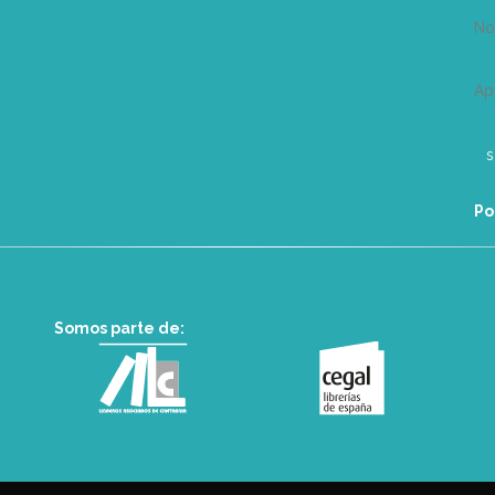
N
Ap
Po
Somos parte de: