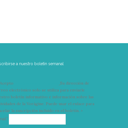
scribirse a nuestro boletín semanal
Acepto
condiciones y términos
Su dirección de
rreo electrónico solo se utiliza para enviarle
estro boletín informativo e información sobre las
tividades de la Vorágine. Puede usar el enlace para
celar la suscripción incluido en el boletín. >
Correo
mail*
electrónico