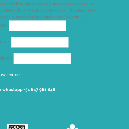
estro boletín informativo e información sobre las
tividades de la Vorágine. Puede usar el enlace para
celar la suscripción incluido en el boletín. >
Correo
mail*
electrónico
ombre
ellidos
r whastapp +34 ‭647 961 848‬