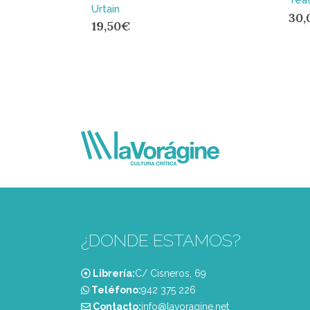
Urtain
30,
19,50
€
¿DONDE ESTAMOS?
Librería:
C/ Cisneros, 69
Teléfono:
‭942 375 226‬
Contacto:
info@lavoragine.net