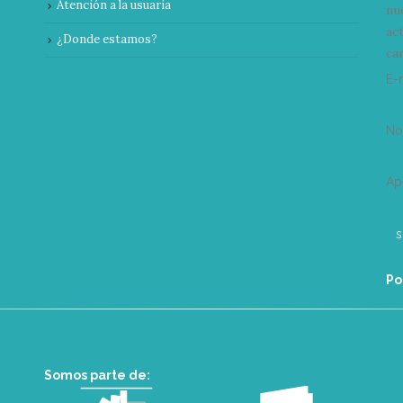
Atención a la usuaria
nu
ac
¿Donde estamos?
can
E-
N
Ap
Po
Somos parte de: