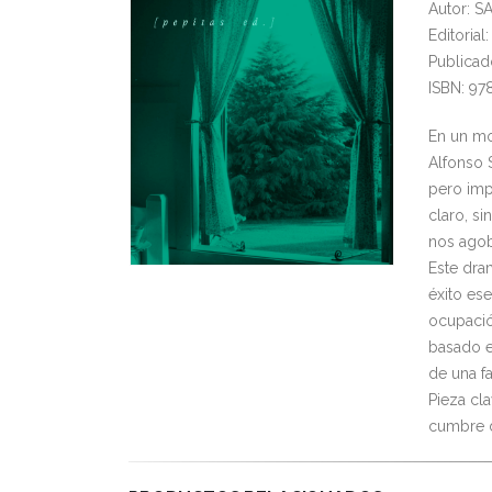
Autor: 
Editoria
Publicad
ISBN: 97
En un mo
Alfonso S
pero imp
claro, s
nos agob
Este dra
éxito es
ocupació
basado e
de una fa
Pieza cl
cumbre d