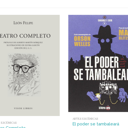
ARTES ESCÉNICAS
 ESCÉNICAS
El poder se tambaleará
tro Completo