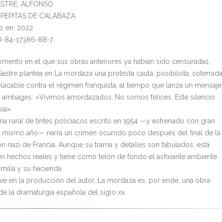
SASTRE, ALFONSO
l: PEPITAS DE CALABAZA
o en: 2022
8-84-17386-88-7
mento en el que sus obras anteriores ya habían sido censuradas,
astre plantea en La mordaza una protesta cauta, posibilista, soterrad
lacable contra el régimen franquista, al tiempo que lanza un mensaje
in ambages: «Vivimos amordazados. No somos felices. Este silencio
ia».
ma rural de tintes policíacos escrito en 1954 —y estrenado con gran
e mismo año— narra un crimen ocurrido poco después del final de la
n nazi de Francia. Aunque su trama y detalles son fabulados, está
n hechos reales y tiene como telón de fondo el asfixiante ambiente
milia y su hacienda.
ave en la producción del autor, La mordaza es, por ende, una obra
e la dramaturgia española del siglo xx.