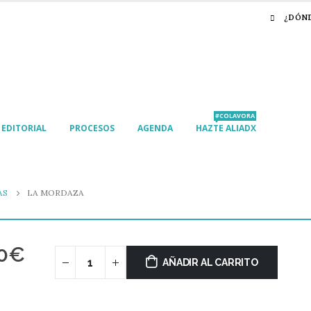
¿DÓN
#COLAVORA
EDITORIAL
PROCESOS
AGENDA
HAZTE ALIADX
AS
LA MORDAZA
0
€
AÑADIR AL CARRITO