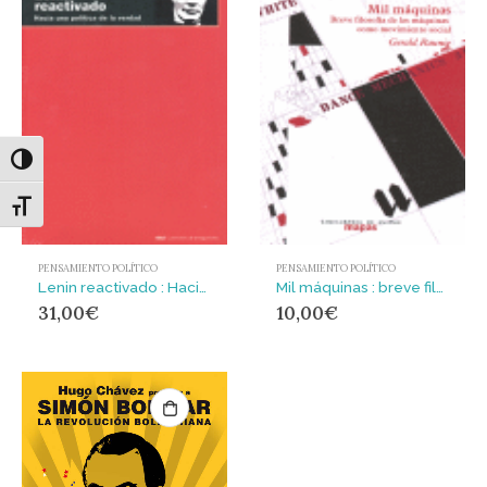
Alternar alto contraste
Alternar tamaño de letra
PENSAMIENTO POLÍTICO
PENSAMIENTO POLÍTICO
Lenin reactivado : Hacia una política de la verdad
Mil máquinas : breve filosofía de las máquinas como movimiento social
31,00
€
10,00
€