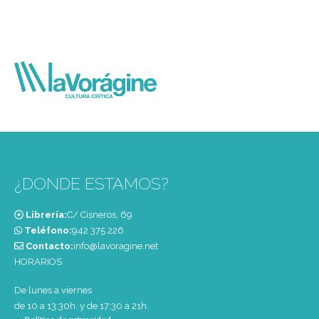
¿DONDE ESTAMOS?
Librería:
C/ Cisneros, 69
Teléfono:
‭942 375 226‬
Contacto:
info@lavoragine.net
HORARIOS
De lunes a viernes
de 10 a 13:30h. y de 17:30 a 21h.