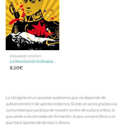
PENSAMIENTO POLÍTICO
La Revolución bolivariana : Hugo Chávez presenta a Simón Bolívar
8,50
€
La Vorágine es un proceso autónomo que no depende de
subvenciones ni de aportes externos. Si esto es así es gracias a la
comunidad que participa de nuestro centro de cultura crítica, la
que asiste a las jornadas de formación, la que compra libros o la
que hace aportes de tiempo o dinero.