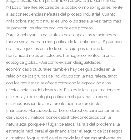
juega a escala de un país también equivale a la del mundo.
[? ] Los diferentes sectores de la población no son iguales frente
a las consecuencias nefastas del proceso industrial. Cuanto
más pobre, negro o mujer es uno, o los tres a la vez, tanto más
se padecen los efectos nocivos de este proceso.
Para Keucheyan, la naturaleza no escapa a las relaciones de
fuerza sociales: es la más política de las entidades». Siguiendo
esa línea, que sustenta todo su trabajo, postula que la
humanidad no es un colectivo homogéneo frente a la crisis
ecológica global. «Así como existen desigualdades
económicas o culturales, también hay desigualdades en la
relación de los grupos de individuos con la naturaleza, tanto
con los recursos que ofrece como con la exposición a los
efectos nefastos del desarrollo. Esta es la tesis que matiene en
este ensayo de ecología política en el que analiza cómo
estamos asistiendo a una proliferación de productos
financieros: Mercados de carbono, derechos para contaminar,
derivados climáticos, bonos catástrofe conectados con la
naturaleza, porque en lugar de atacar la raíz del problema, la
estrategia neoliberal elige financiarizar el seguro de los riesgos
climáticos, lo que implica el auge de las finanzas ambientales