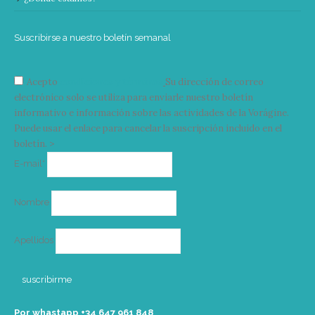
Suscribirse a nuestro boletín semanal
Acepto
condiciones y términos
Su dirección de correo
electrónico solo se utiliza para enviarle nuestro boletín
informativo e información sobre las actividades de la Vorágine.
Puede usar el enlace para cancelar la suscripción incluido en el
boletín. >
Correo
E-mail*
electrónico
Nombre
Apellidos
Por whastapp +34 ‭647 961 848‬