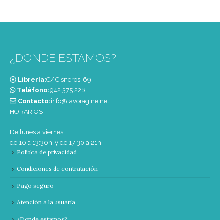
¿DONDE ESTAMOS?
Librería:
C/ Cisneros, 69
Teléfono:
‭942 375 226‬
Contacto:
info@lavoragine.net
HORARIOS
De lunes a viernes
de 10 a 13:30h. y de 17:30 a 21h.
Política de privacidad
Condiciones de contratación
Pago seguro
Atención a la usuaria
¿Donde estamos?