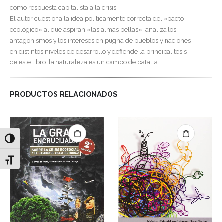
como respuesta capitalista a la crisis.
El autor cuestiona la idea políticamente correcta del «pacto
ecológico» al que aspiran «las almas bellas», analiza los
antagonismos y los intereses en pugna de pueblos y naciones
en distintos niveles de desarrollo y defiende la principal tesis
de este libro: la naturaleza es un campo de batalla.
PRODUCTOS RELACIONADOS
Alternar alto contraste
Alternar tamaño de letra