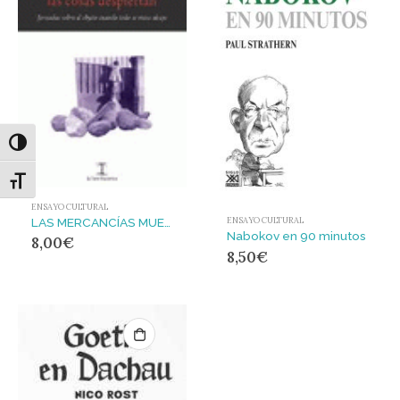
Alternar alto contraste
Alternar tamaño de letra
ENSAYO CULTURAL
LAS MERCANCÍAS MUEREN, LAS COSAS DESPIERTAN
ENSAYO CULTURAL
Nabokov en 90 minutos
8,00
€
8,50
€