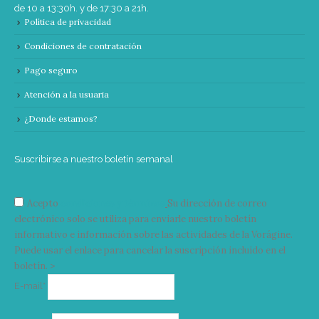
de 10 a 13:30h. y de 17:30 a 21h.
Política de privacidad
Condiciones de contratación
Pago seguro
Atención a la usuaria
¿Donde estamos?
Suscribirse a nuestro boletín semanal
Acepto
condiciones y términos
Su dirección de correo
electrónico solo se utiliza para enviarle nuestro boletín
informativo e información sobre las actividades de la Vorágine.
Puede usar el enlace para cancelar la suscripción incluido en el
boletín. >
Correo
E-mail*
electrónico