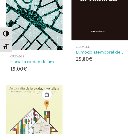
Alternar alto contraste
Alternar tamaño de letra
CIUDADES
El modo atemporal de construir
CIUDADES
29,80
€
Hacia la ciudad de umbrales
19,00
€