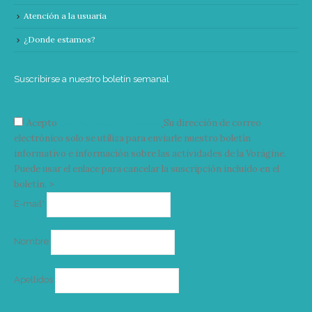
Atención a la usuaria
¿Donde estamos?
Suscribirse a nuestro boletín semanal
Acepto
condiciones y términos
Su dirección de correo
electrónico solo se utiliza para enviarle nuestro boletín
informativo e información sobre las actividades de la Vorágine.
Puede usar el enlace para cancelar la suscripción incluido en el
boletín. >
Correo
E-mail*
electrónico
Nombre
Apellidos