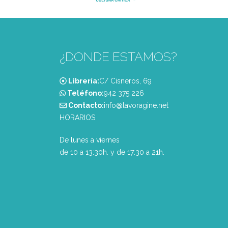
¿DONDE ESTAMOS?
Librería:
C/ Cisneros, 69
Teléfono:
‭942 375 226‬
Contacto:
info@lavoragine.net
HORARIOS
De lunes a viernes
de 10 a 13:30h. y de 17:30 a 21h.