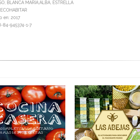
RISO, BLANCA MARÍA;ALBA, ESTRELLA
l: ECOHABITAR
o en: 2017
8-84-945374-1-7