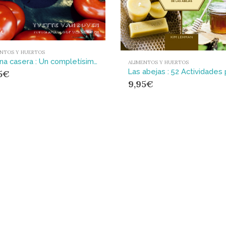
ENTOS Y HUERTOS
Cocina casera : Un completísimo recetario con más de 200 recetas
ALIMENTOS Y HUERTOS
5
€
9,95
€