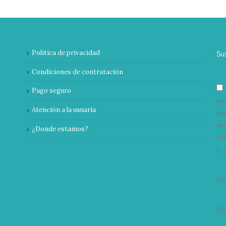
Política de privacidad
Su
Condiciones de contratación
Pago seguro
co
Atención a la usuaria
nu
ac
¿Donde estamos?
can
E-
N
Ap