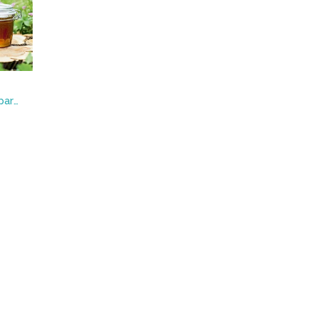
Las abejas : 52 Actividades para descubrir el fascinante mundo de las abejas