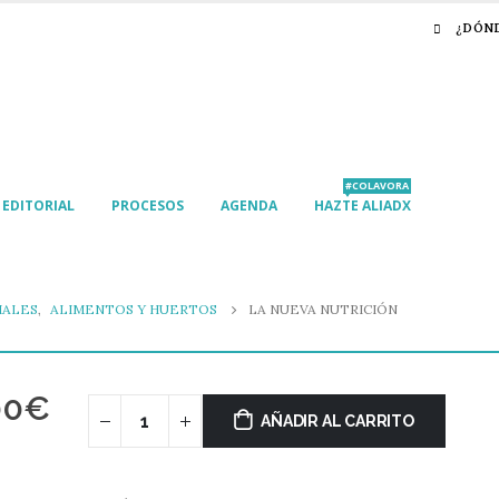
¿DÓN
#COLAVORA
EDITORIAL
PROCESOS
AGENDA
HAZTE ALIADX
IALES
,
ALIMENTOS Y HUERTOS
LA NUEVA NUTRICIÓN
00
€
AÑADIR AL CARRITO