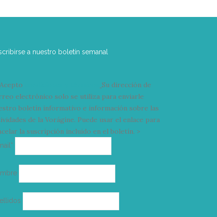
scribirse a nuestro boletín semanal
Acepto
condiciones y términos
Su dirección de
rreo electrónico solo se utiliza para enviarle
estro boletín informativo e información sobre las
tividades de la Vorágine. Puede usar el enlace para
celar la suscripción incluido en el boletín. >
Correo
mail*
electrónico
ombre
ellidos