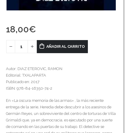
18,00
€
AÑADIR AL CARRITO
Autor: DIAZ ETEROVIC, RAMON
Editorial: TXALAPARTA
Publicado en: 2017
ISBN: 978-84-16350-74-2
En «La oscura memoria de las armas» , la más reciente
entrega de la serie, Heredia debe descubrir a los asesinos de
Germán Reyes, un sobreviviente del centro de torturas de Villa
Grimaldi que, ya en democracia, es ejecutado por una suerte
de comando en las puertas de su trabajo. El detective se