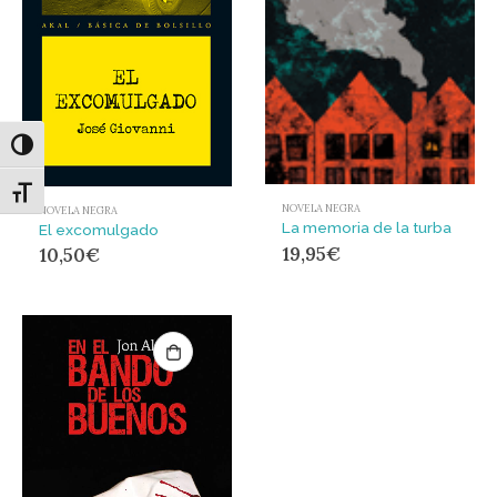
Alternar alto contraste
Alternar tamaño de letra
NOVELA NEGRA
NOVELA NEGRA
La memoria de la turba
El excomulgado
19,95
€
10,50
€