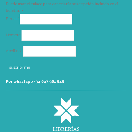
Puede usar el enlace para cancelar la suscripción incluido en el
boletín. >
Correo
E-mail*
electrónico
Nombre
Apellidos
Por whastapp +34 ‭647 961 848‬