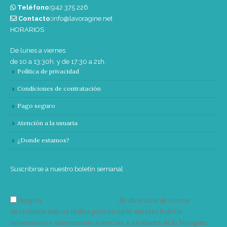
Teléfono:
‭942 375 226‬
Contacto:
info@lavoragine.net
HORARIOS
De lunes a viernes
de 10 a 13:30h. y de 17:30 a 21h.
Política de privacidad
Condiciones de contratación
Pago seguro
Atención a la usuaria
¿Donde estamos?
Suscribirse a nuestro boletín semanal
Acepto
condiciones y términos
Su dirección de correo
electrónico solo se utiliza para enviarle nuestro boletín
informativo e información sobre las actividades de la Vorágine.