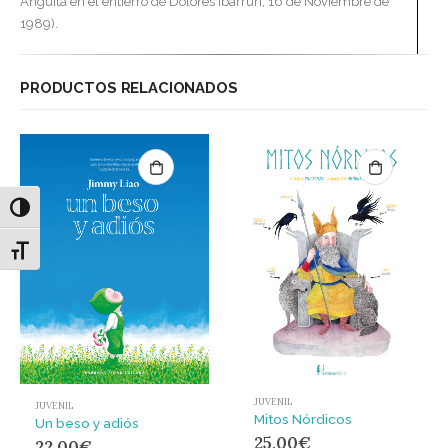
Anguita en el entierro de Dolores Ibárruri, 16 de Noviembre de
1989).
PRODUCTOS RELACIONADOS
Alternar alto contraste
Alternar tamaño de letra
JUVENIL
JUVENIL
Mitos Nórdicos
Un beso y adiós
25,00
€
22,00
€