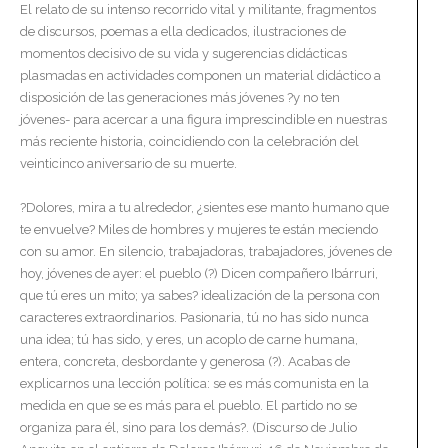
El relato de su intenso recorrido vital y militante, fragmentos
de discursos, poemas a ella dedicados, ilustraciones de
momentos decisivo de su vida y sugerencias didácticas
plasmadas en actividades componen un material didáctico a
disposición de las generaciones más jóvenes ?y no ten
jóvenes- para acercar a una figura imprescindible en nuestras
más reciente historia, coincidiendo con la celebración del
veinticinco aniversario de su muerte.
?Dolores, mira a tu alrededor, ¿sientes ese manto humano que
te envuelve? Miles de hombres y mujeres te están meciendo
con su amor. En silencio, trabajadoras, trabajadores, jóvenes de
hoy, jóvenes de ayer: el pueblo (?) Dicen compañero Ibárruri,
que tú eres un mito; ya sabes? idealización de la persona con
caracteres extraordinarios. Pasionaria, tú no has sido nunca
una idea; tú has sido, y eres, un acoplo de carne humana,
entera, concreta, desbordante y generosa (?). Acabas de
explicarnos una lección política: se es más comunista en la
medida en que se es más para el pueblo. El partido no se
organiza para él, sino para los demás?. (Discurso de Julio