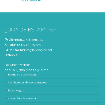
¿DONDE ESTAMOS?
Librería:
C/ Cisneros, 69
Teléfono:
‭942 375 226‬
Contacto:
info@lavoragine.net
HORARIOS
De lunes a viernes
de 10 a 13:30h. y de 17:30 a 21h.
Política de privacidad
Condiciones de contratación
Pago seguro
Atención a la usuaria