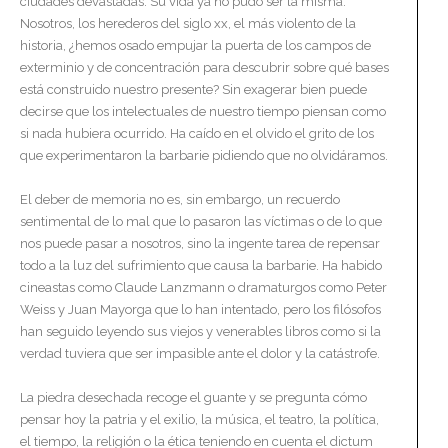
ciudades devastadas. Su vida ya no pudo ser la misma.
Nosotros, los herederos del siglo xx, el más violento de la
historia, ¿hemos osado empujar la puerta de los campos de
exterminio y de concentración para descubrir sobre qué bases
está construido nuestro presente? Sin exagerar bien puede
decirse que los intelectuales de nuestro tiempo piensan como
si nada hubiera ocurrido. Ha caído en el olvido el grito de los
que experimentaron la barbarie pidiendo que no olvidáramos.
El deber de memoria no es, sin embargo, un recuerdo
sentimental de lo mal que lo pasaron las víctimas o de lo que
nos puede pasar a nosotros, sino la ingente tarea de repensar
todo a la luz del sufrimiento que causa la barbarie. Ha habido
cineastas como Claude Lanzmann o dramaturgos como Peter
Weiss y Juan Mayorga que lo han intentado, pero los filósofos
han seguido leyendo sus viejos y venerables libros como si la
verdad tuviera que ser impasible ante el dolor y la catástrofe.
La piedra desechada recoge el guante y se pregunta cómo
pensar hoy la patria y el exilio, la música, el teatro, la política,
el tiempo, la religión o la ética teniendo en cuenta el dictum