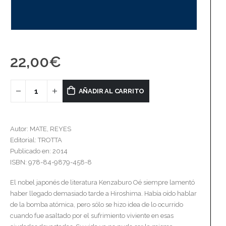
22,00
€
AÑADIR AL CARRITO
Autor: MATE, REYES
Editorial: TROTTA
Publicado en: 2014
ISBN: 978-84-9879-458-8
El nobel japonés de literatura Kenzaburo Oé siempre lamentó
haber llegado demasiado tarde a Hiroshima. Había oído hablar
de la bomba atómica, pero sólo se hizo idea de lo ocurrido
cuando fue asaltado por el sufrimiento viviente en esas