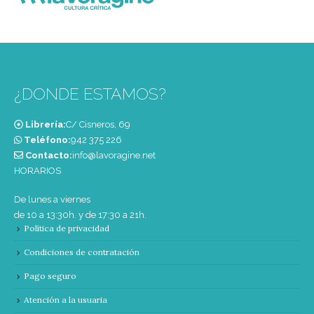
¿DONDE ESTAMOS?
Librería:
C/ Cisneros, 69
Teléfono:
‭942 375 226‬
Contacto:
info@lavoragine.net
HORARIOS
De lunes a viernes
de 10 a 13:30h. y de 17:30 a 21h.
Política de privacidad
Condiciones de contratación
Pago seguro
Atención a la usuaria