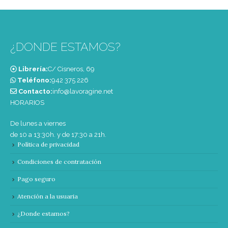
¿DONDE ESTAMOS?
Librería:
C/ Cisneros, 69
Teléfono:
‭942 375 226‬
Contacto:
info@lavoragine.net
HORARIOS
De lunes a viernes
de 10 a 13:30h. y de 17:30 a 21h.
Política de privacidad
Condiciones de contratación
Pago seguro
Atención a la usuaria
¿Donde estamos?