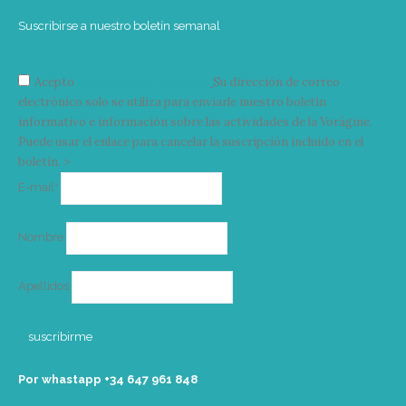
Suscribirse a nuestro boletín semanal
Acepto
condiciones y términos
Su dirección de correo
electrónico solo se utiliza para enviarle nuestro boletín
informativo e información sobre las actividades de la Vorágine.
Puede usar el enlace para cancelar la suscripción incluido en el
boletín. >
Correo
E-mail*
electrónico
Nombre
Apellidos
Por whastapp +34 ‭647 961 848‬