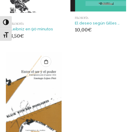
FILOSOFÍA
El deseo según Gilles Deleuze
Alternar alto contraste
FILOSOFÍA
Leibniz en 90 minutos
10,00
€
8,50
€
Alternar tamaño de letra