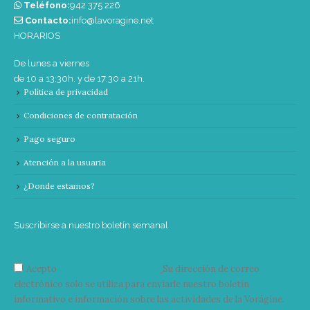
Teléfono:
‭942 375 226‬
Contacto:
info@lavoragine.net
HORARIOS
De lunes a viernes
de 10 a 13:30h. y de 17:30 a 21h.
Política de privacidad
Condiciones de contratación
Pago seguro
Atención a la usuaria
¿Donde estamos?
Suscribirse a nuestro boletín semanal
Acepto
condiciones y términos
Su dirección de correo
electrónico solo se utiliza para enviarle nuestro boletín
informativo e información sobre las actividades de la Vorágine.