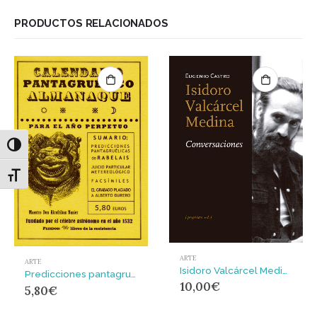
PRODUCTOS RELACIONADOS
Alternar alto contraste
Alternar tamaño de letra
ARTE
ARTE
Isidoro Valcárcel Medina. Conversaciones
Predicciones pantagruélicas
10,00
€
5,80
€