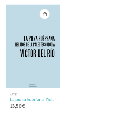
ARTE
La pieza huérfana : Relatos de la paleotecnología
13,50
€