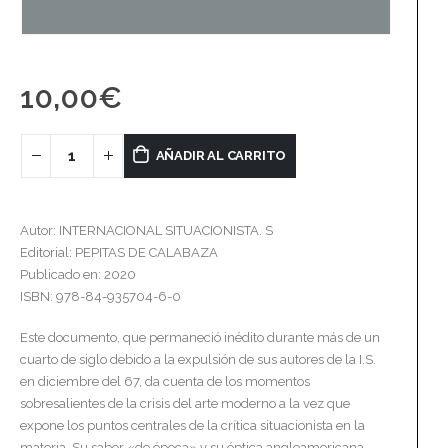
10,00
€
AÑADIR AL CARRITO
Autor: INTERNACIONAL SITUACIONISTA. S
Editorial: PEPITAS DE CALABAZA
Publicado en: 2020
ISBN: 978-84-935704-6-0
Este documento, que permaneció inédito durante más de un
cuarto de siglo debido a la expulsión de sus autores de la I.S.
en diciembre del 67, da cuenta de los momentos
sobresalientes de la crisis del arte moderno a la vez que
expone los puntos centrales de la crítica situacionista en la
materia. Su sabor «de época» y su óptica angloamericana