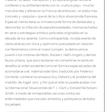
confieren a su enfrentamiento con la «cultura pop» -mucho
más discreta y elitista en la Francia de entonces- un estilo más
concreto y «popular» que el de la crítica situacionista francesa.
Especial mérito tiene su inmisericorde forma de desbaratar y
desmontar la inflación de pseudonovedades, mamarrachadas
en serie y estrategias artístico-policiales originadas en la
década de los sesenta. Como contrapartida, no está exento de
cierta abstracción lírica y optimismo precipitado en relación
con fenómenos como el nuevo lumpen, la delincuencia
juvenil o los motines de Mods, Rockers, Hell’s Angels y demás
fauna urbana, que poco tardarían en convertirse no tanto en
desafíos al orden existente como en formas especializadas de
acomodarse a él. Además este libro, traducido por Federico
Corriente, contiene los ensayos Guy Debord y el problema del
maldito, de Asger Jorn, y Por qué el arte no puede acabar con
la Internacional Situacionista de T. J. Clark y Donald Nicholson-
Smith, a modo de inmejorables vacunas contra las
enfermedades que inoculan artistillas y politiqueros de todos
los pelajes.