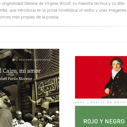
a originalidad literaria de Virginia Woolf, su maestría técnica y su afán
ntal, que introducía en la prosa novelística un estilo y unas imágenes
tonces más propias de la poesía.