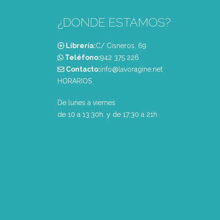
¿DONDE ESTAMOS?
Librería:
C/ Cisneros, 69
Teléfono:
‭942 375 226‬
Contacto:
info@lavoragine.net
HORARIOS
De lunes a viernes
de 10 a 13:30h. y de 17:30 a 21h.