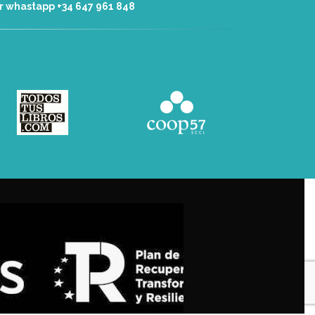
r whastapp +34 ‭647 961 848‬