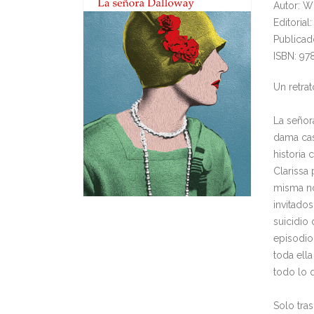
Autor: W
Editorial
Publicad
ISBN: 97
Un retra
La señora
dama cas
historia
Clarissa
misma no
invitados
suicidio 
episodio
toda ella
todo lo 
Solo tra