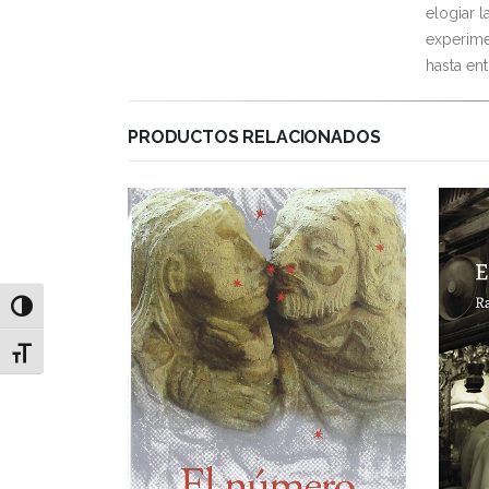
elogiar l
experime
hasta en
PRODUCTOS RELACIONADOS
Alternar alto contraste
Alternar tamaño de letra