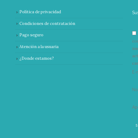
Política de privacidad
Su
Condiciones de contratación
Pago seguro
co
Atención a la usuaria
nu
ac
¿Donde estamos?
can
E-
N
Ap