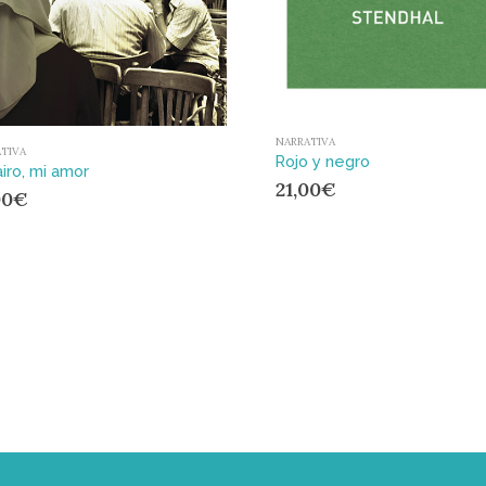
NARRATIVA
TIVA
Rojo y negro
airo, mi amor
21,00
€
00
€