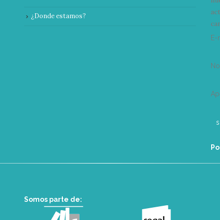
nu
ac
¿Donde estamos?
can
E-
N
Ap
Po
Somos parte de: