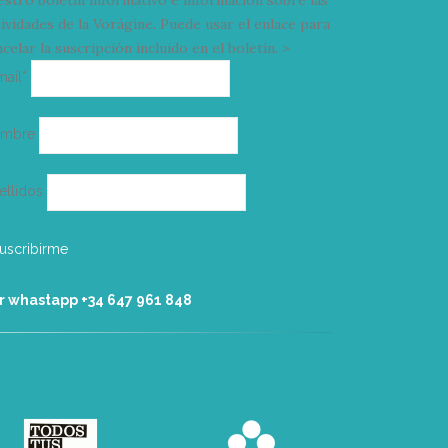
estro boletín informativo e información sobre las
tividades de la Vorágine. Puede usar el enlace para
celar la suscripción incluido en el boletín. >
Correo
mail*
electrónico
ombre
ellidos
r whastapp +34 ‭647 961 848‬