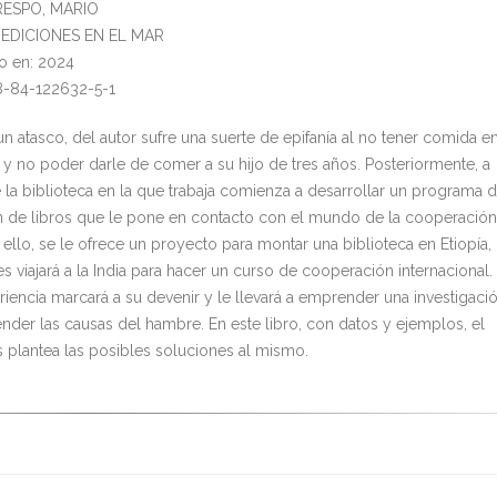
CRESPO, MARIO
l: EDICIONES EN EL MAR
o en: 2024
8-84-122632-5-1
n atasco, del autor sufre una suerte de epifanía al no tener comida e
 y no poder darle de comer a su hijo de tres años. Posteriormente, a
e la biblioteca en la que trabaja comienza a desarrollar un programa 
 de libros que le pone en contacto con el mundo de la cooperación
 ello, se le ofrece un proyecto para montar una biblioteca en Etiopía,
s viajará a la India para hacer un curso de cooperación internacional.
riencia marcará a su devenir y le llevará a emprender una investigaci
ender las causas del hambre. En este libro, con datos y ejemplos, el
s plantea las posibles soluciones al mismo.