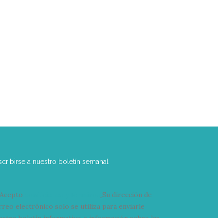
scribirse a nuestro boletín semanal
Acepto
condiciones y términos
Su dirección de
rreo electrónico solo se utiliza para enviarle