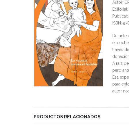
Autor: 
Editoria
Publicad
ISBN: 97
Durante u
el coche
través d
donación
A raíz de
pero ante
Esa expe
para ent
autor no
PRODUCTOS RELACIONADOS