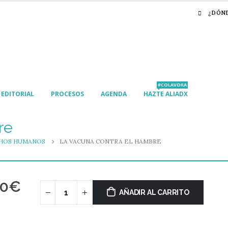
¿DÓN
#COLAVORA
EDITORIAL
PROCESOS
AGENDA
HAZTE ALIADX
re
HOS HUMANOS
LA VACUNA CONTRA EL HAMBRE
00
€
AÑADIR AL CARRITO