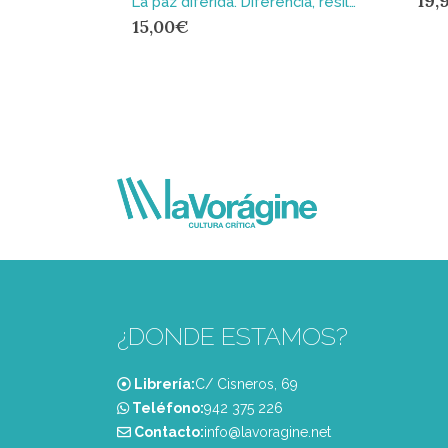
19,
La paz diferida. Diferencia, resiliencia y crítica en las intervenciones internacionales
15,00
€
¿DONDE ESTAMOS?
Librería:
C/ Cisneros, 69
Teléfono:
‭942 375 226‬
Contacto:
info@lavoragine.net