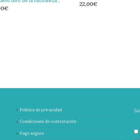
Pequeño libro de la naturaleza. Escarabajos
22,00
€
90
€
Política de privacidad
Su
Condiciones de contratación
Pago seguro
co