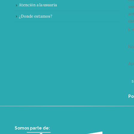
Atención a la usuaria
nu
ac
¿Donde estamos?
can
E-
N
Ap
Po
Somos parte de: