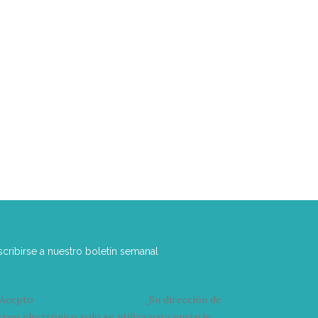
scribirse a nuestro boletín semanal
Acepto
condiciones y términos
Su dirección de
rreo electrónico solo se utiliza para enviarle