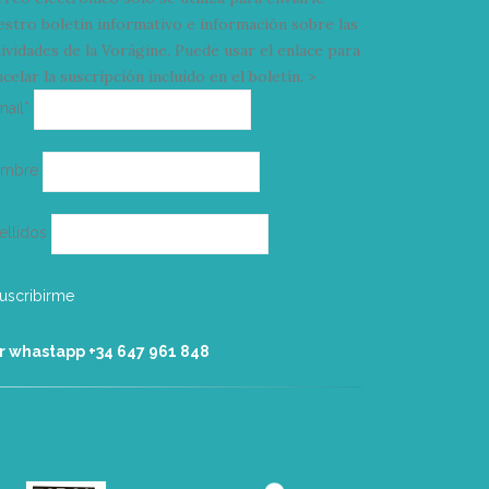
estro boletín informativo e información sobre las
tividades de la Vorágine. Puede usar el enlace para
celar la suscripción incluido en el boletín. >
Correo
mail*
electrónico
ombre
ellidos
r whastapp +34 ‭647 961 848‬