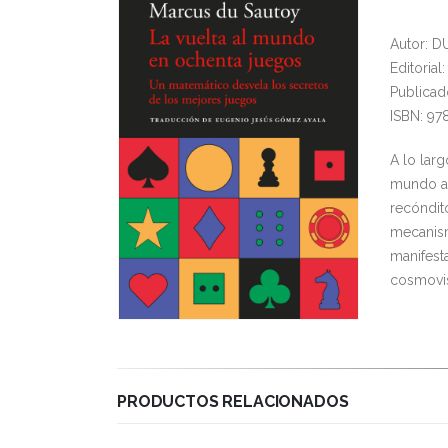
Autor: 
Editoria
Publicad
ISBN: 97
A lo larg
mundo a 
recóndit
mecanism
manifest
cosmovis
PRODUCTOS RELACIONADOS