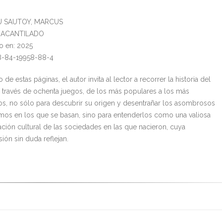
DU SAUTOY, MARCUS
l: ACANTILADO
o en: 2025
8-84-19958-88-4
o de estas páginas, el autor invita al lector a recorrer la historia del
través de ochenta juegos, de los más populares a los más
os, no sólo para descubrir su origen y desentrañar los asombrosos
os en los que se basan, sino para entenderlos como una valiosa
ación cultural de las sociedades en las que nacieron, cuya
ión sin duda reflejan.