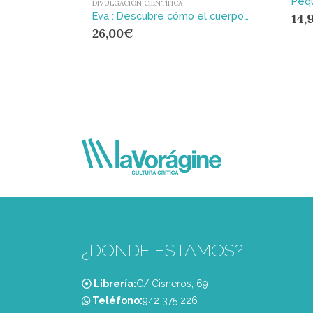
DIVULGACIÓN CIENTÍFICA
Eva : Descubre cómo el cuerpo femenino impulsó la evolución humana
14,
26,00
€
¿DONDE ESTAMOS?
Librería:
C/ Cisneros, 69
Teléfono:
‭942 375 226‬