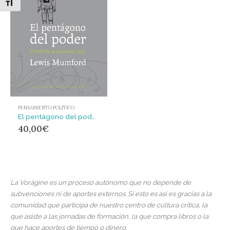
Alternar tamaño de letra
PENSAMIENTO POLÍTICO
El pentágono del poder : (El mito de la máquina. Volumen 2)
40,00
€
La Vorágine es un proceso autónomo que no depende de
subvenciones ni de aportes externos. Si esto es así es gracias a la
comunidad que participa de nuestro centro de cultura crítica, la
que asiste a las jornadas de formación, la que compra libros o la
que hace aportes de tiempo o dinero.