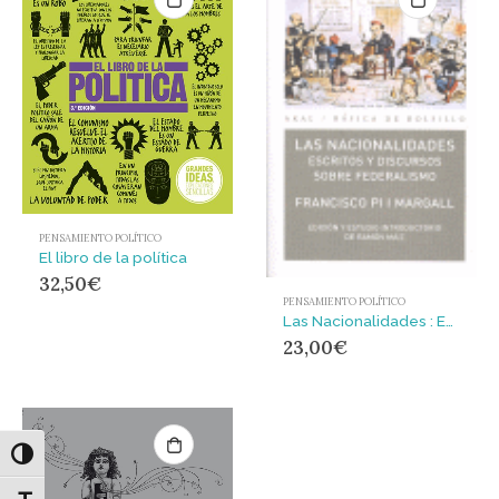
PENSAMIENTO POLÍTICO
El libro de la política
32,50
€
PENSAMIENTO POLÍTICO
Las Nacionalidades : Escritos y discursos sobre federalismo
23,00
€
Alternar alto contraste