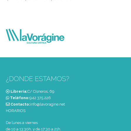
¿DONDE ESTAMOS?
Librería:
C/ Cisneros, 69
Teléfono:
‭942 375 226‬
Contacto:
info@lavoragine.net
HORARIOS
De lunes a viernes
de 10 a 13:30h. y de 17:30 a 21h.