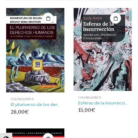
COLONIALISMOS
COLONIALISMOS
Esferas de la insurrección : Apuntes para descolonizar el subconsciente
El pluriverso de los derechos humanos
15,00
€
26,00
€