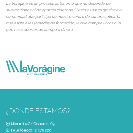
La Vorágine es un proceso autónomo que no depende de
subvenciones ni de aportes externos. Si esto es así es gracias a la
comunidad que participa de nuestro centro de cultura crítica, la
que asiste a las jornadas de formación, la que compra libros o la
que hace aportes de tiempo o dinero.
¿DONDE ESTAMOS?
Librería:
C/ Cisneros, 69
Teléfono:
‭942 375 226‬