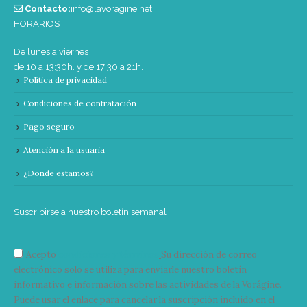
Contacto:
info@lavoragine.net
HORARIOS
De lunes a viernes
de 10 a 13:30h. y de 17:30 a 21h.
Política de privacidad
Condiciones de contratación
Pago seguro
Atención a la usuaria
¿Donde estamos?
Suscribirse a nuestro boletín semanal
Acepto
condiciones y términos
Su dirección de correo
electrónico solo se utiliza para enviarle nuestro boletín
informativo e información sobre las actividades de la Vorágine.
Puede usar el enlace para cancelar la suscripción incluido en el