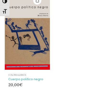
Alternar alto contraste
Alternar tamaño de letra
COLONIALISMOS
Cuerpo político negro
20,00
€