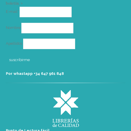
boletín. >
Correo
E-mail*
electrónico
Nombre
Apellidos
Por whastapp +34 ‭647 961 848‬
Punto de Lectura fácil