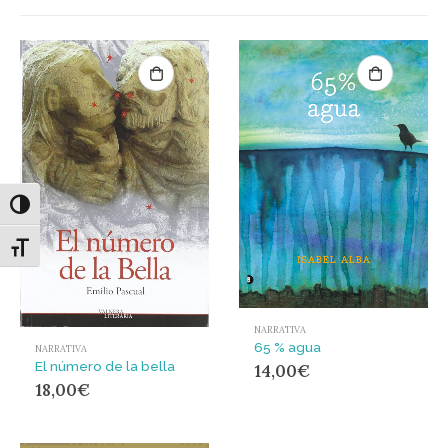
Alternar alto contraste
Alternar tamaño de letra
NARRATIVA
65 % agua
NARRATIVA
El número de la bella
14,00
€
18,00
€