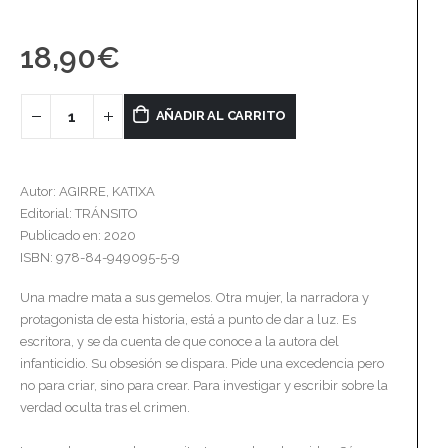
18,90
€
AÑADIR AL CARRITO
Autor: AGIRRE, KATIXA
Editorial: TRÁNSITO
Publicado en: 2020
ISBN: 978-84-949095-5-9
Una madre mata a sus gemelos. Otra mujer, la narradora y
protagonista de esta historia, está a punto de dar a luz. Es
escritora, y se da cuenta de que conoce a la autora del
infanticidio. Su obsesión se dispara. Pide una excedencia pero
no para criar, sino para crear. Para investigar y escribir sobre la
verdad oculta tras el crimen.