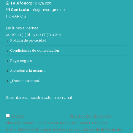
Teléfono:
‭942 375 226‬
Contacto:
info@lavoragine.net
HORARIOS
De lunes a viernes
de 10 a 13:30h. y de 17:30 a 21h.
Política de privacidad
Condiciones de contratación
Pago seguro
Atención a la usuaria
¿Donde estamos?
Suscribirse a nuestro boletín semanal
Acepto
condiciones y términos
Su dirección de correo
electrónico solo se utiliza para enviarle nuestro boletín
informativo e información sobre las actividades de la Vorágine.