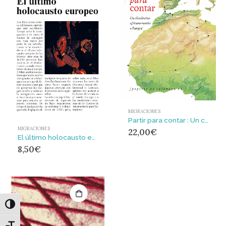
MIGRACIONES
Partir para contar : Un clandestino africano rumbo a Europa
MIGRACIONES
22,00
€
El último holocausto europeo
8,50
€
Alternar alto contraste