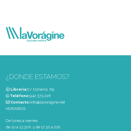
¿DONDE ESTAMOS?
Librería:
C/ Cisneros, 69
Teléfono:
‭942 375 226‬
Contacto:
info@lavoragine.net
HORARIOS
De lunes a viernes
de 10 a 13:30h. y de 17:30 a 21h.