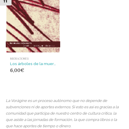
Alternar tamaño de letra
MIGRACIONES
Los árboles de la muerte : crónica de un inmigrante sin papeles
6,00
€
La Vorágine es un proceso autónomo que no depende de
subvenciones ni de aportes externos. Si esto es así es gracias a la
comunidad que participa de nuestro centro de cultura crítica, la
que asiste a las jornadas de formación, la que compra libros o la
que hace aportes de tiempo o dinero.