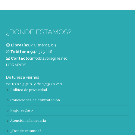
¿DONDE ESTAMOS?
Librería:
C/ Cisneros, 69
Teléfono:
‭942 375 226‬
Contacto:
info@lavoragine.net
HORARIOS
De lunes a viernes
de 10 a 13:30h. y de 17:30 a 21h.
Política de privacidad
Condiciones de contratación
Pago seguro
Atención a la usuaria
¿Donde estamos?