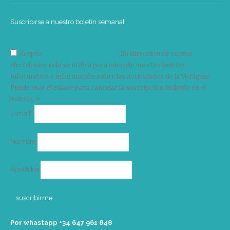
Suscribirse a nuestro boletín semanal
Acepto
condiciones y términos
Su dirección de correo
electrónico solo se utiliza para enviarle nuestro boletín
informativo e información sobre las actividades de la Vorágine.
Puede usar el enlace para cancelar la suscripción incluido en el
boletín. >
Correo
E-mail*
electrónico
Nombre
Apellidos
Por whastapp +34 ‭647 961 848‬