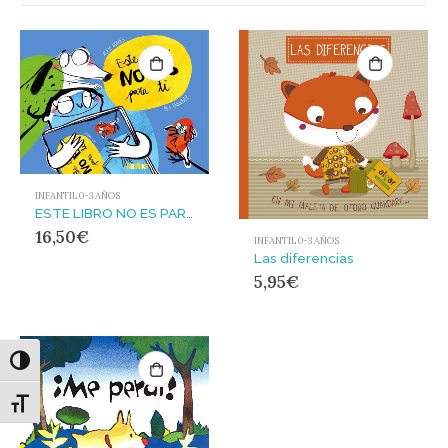
INFANTIL 0-3 AÑOS
ESTE LIBRO NO ES PARA TI
16,50
€
INFANTIL 0-3 AÑOS
Las diferencias
5,95
€
Alternar alto contraste
Alternar tamaño de letra