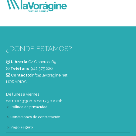
¿DONDE ESTAMOS?
Librería:
C/ Cisneros, 69
Teléfono:
‭942 375 226‬
Contacto:
info@lavoragine.net
HORARIOS
De lunes a viernes
de 10 a 13:30h. y de 17:30 a 21h.
Política de privacidad
Condiciones de contratación
Pago seguro