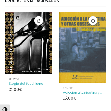
PRODUCTOS RELACIONADOS
RELATOS
Elogio del fetichismo
RELATOS
21,00
€
Adicción a la nicotina y otras obsesiones : 18 relatos griegos
15,00
€
Alternar alto contraste