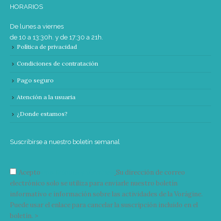
HORARIOS
De lunes a viernes
de 10 a 13:30h. y de 17:30 a 21h.
Política de privacidad
Condiciones de contratación
Pago seguro
Atención a la usuaria
¿Donde estamos?
Suscribirse a nuestro boletín semanal
Acepto
condiciones y términos
Su dirección de correo
electrónico solo se utiliza para enviarle nuestro boletín
informativo e información sobre las actividades de la Vorágine.
Puede usar el enlace para cancelar la suscripción incluido en el
boletín. >