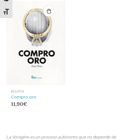
Alternar tamaño de letra
RELATOS
Compro oro
11,90
€
La Vorágine es un proceso autónomo que no depende de