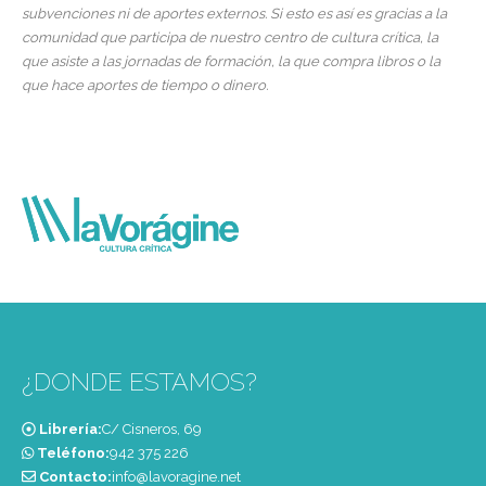
subvenciones ni de aportes externos. Si esto es así es gracias a la
comunidad que participa de nuestro centro de cultura crítica, la
que asiste a las jornadas de formación, la que compra libros o la
que hace aportes de tiempo o dinero.
¿DONDE ESTAMOS?
Librería:
C/ Cisneros, 69
Teléfono:
‭942 375 226‬
Contacto:
info@lavoragine.net