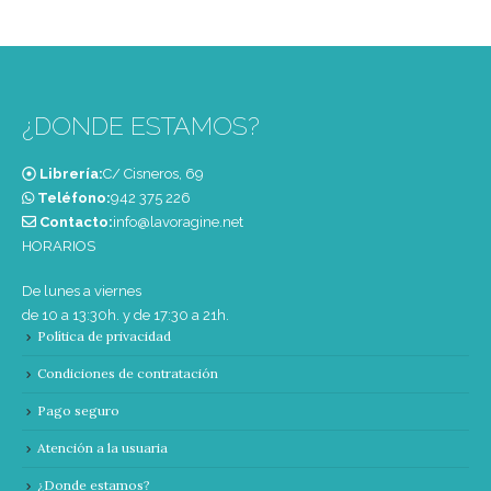
¿DONDE ESTAMOS?
Librería:
C/ Cisneros, 69
Teléfono:
‭942 375 226‬
Contacto:
info@lavoragine.net
HORARIOS
De lunes a viernes
de 10 a 13:30h. y de 17:30 a 21h.
Política de privacidad
Condiciones de contratación
Pago seguro
Atención a la usuaria
¿Donde estamos?