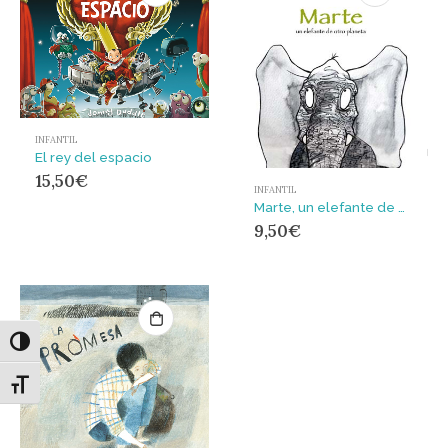
INFANTIL
El rey del espacio
15,50
€
INFANTIL
Marte, un elefante de otro planeta
9,50
€
Alternar alto contraste
Alternar tamaño de letra