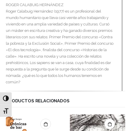
ROGER CALABUIG HERNÁNDEZ
Roger Calabuig Hernández (1977) es un profesional del
mundo humanitario que lleva casi veinte años trabajando y
viviendo en una amplia variedad de países y culturas. Cursó
un máster en escritura creativa y ha ganado diversos premios
literarios con sus relatos: Primer Premio del concurso «Contra
la pobreza y la Exclusión Social», Primer Premio del concurso
«El dios tecnología», finalista del concurso «Historias de la
calle». Ha escrito una novela y una colección de relatos
prehistóricos, Los sapiens se van a casa, cuya finalidad es dar
respuesta a la pregunta que le surge desde su condición de
nómada: ¿qué es lo que todos los humanos tenemos en
común?
Alternar alto contraste
PRODUCTOS RELACIONADOS
Alternar tamaño de letra