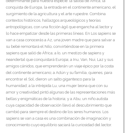
determinante para nuestra especie: la salida de África, la
conquista de Europa, la entrada en el continente americano, el
surgimiento de la agricultura y el arte rupestre. Combina
contextos históricos, hallazgos arqueológicos y teorías
antropológicas, con una ficción ágil que engancha al lector y
lo hace empatizar desde las primeras líneas. En Los sapiens se
van a casa conocerás a Az, una joven madre que para salvar a
su bebé remontará el Nilo, convirtiéndose en la primera
sapiens que salió de África; a Ío, un mestizo de sapiens y
neandertal que conquistará Europa; a Inu, Van, Nui, Laz y sus
amigos cánidos, que emprenderán un viaje épico por la costa
del continente americano; a Adún y su familia, quienes, para
encontrar el Sol, dieron un salto gigantesco para la
humanidad; a la intrépida Lu, una mujer leona que con su
amor y creatividad pintó algunas de las representaciones más
bellas y enigmáticas de la historia; y a Abu, un niño autista
cuya capacidad de observación llevó al descubrimiento que
cambió para siempre el destino de los seres humanos. Los
sapiens se van a casa es una combinación de imaginación y
conocimiento cuyo equilibrio saciará la curiosidad del lector.