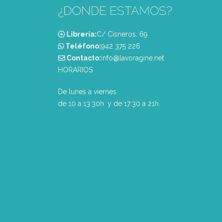
¿DONDE ESTAMOS?
Librería:
C/ Cisneros, 69
Teléfono:
‭942 375 226‬
Contacto:
info@lavoragine.net
HORARIOS
De lunes a viernes
de 10 a 13:30h. y de 17:30 a 21h.