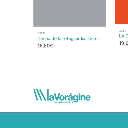
ARTE
ARTE
Teoría de la retaguardia : Cómo sobrevivir al arte contemporáneo (y a casi todo lo demás)
19,
15,50
€