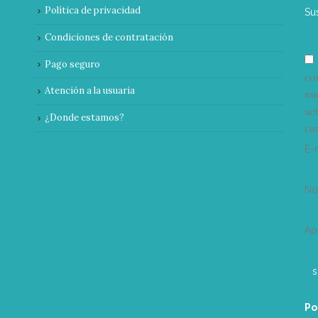
Política de privacidad
Su
Condiciones de contratación
Pago seguro
co
Atención a la usuaria
nu
ac
¿Donde estamos?
can
E-
N
Ap
Po