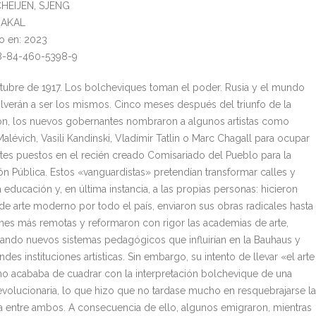
CHEIJEN, SJENG
: AKAL
o en: 2023
78-84-460-5398-9
ctubre de 1917. Los bolcheviques toman el poder. Rusia y el mundo
lverán a ser los mismos. Cinco meses después del triunfo de la
ón, los nuevos gobernantes nombraron a algunos artistas como
alévich, Vasili Kandinski, Vladímir Tatlin o Marc Chagall para ocupar
tes puestos en el recién creado Comisariado del Pueblo para la
ón Pública. Estos «vanguardistas» pretendían transformar calles y
a educación y, en última instancia, a las propias personas: hicieron
e arte moderno por todo el país, enviaron sus obras radicales hasta
ones más remotas y reformaron con rigor las academias de arte,
lando nuevos sistemas pedagógicos que influirían en la Bauhaus y
ndes instituciones artísticas. Sin embargo, su intento de llevar «el arte
 no acababa de cuadrar con la interpretación bolchevique de una
revolucionaria, lo que hizo que no tardase mucho en resquebrajarse la
a entre ambos. A consecuencia de ello, algunos emigraron, mientras