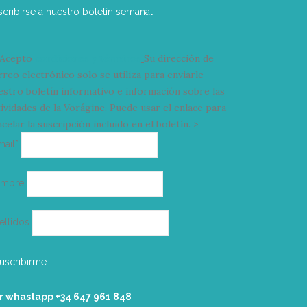
scribirse a nuestro boletín semanal
Acepto
condiciones y términos
Su dirección de
rreo electrónico solo se utiliza para enviarle
estro boletín informativo e información sobre las
tividades de la Vorágine. Puede usar el enlace para
celar la suscripción incluido en el boletín. >
Correo
mail*
electrónico
ombre
ellidos
r whastapp +34 ‭647 961 848‬