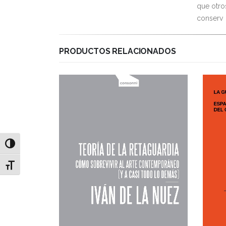
que otro
conserv
PRODUCTOS RELACIONADOS
Alternar alto contraste
Alternar tamaño de letra