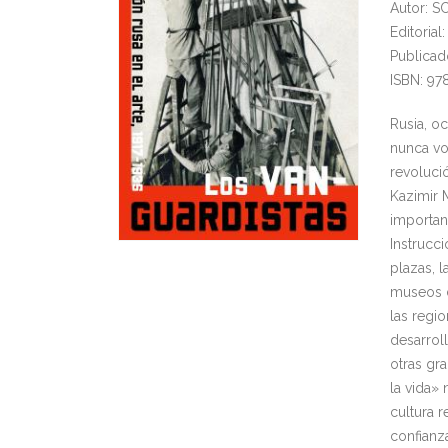
Autor: S
Editorial
Publicad
ISBN: 9
Rusia, o
nunca vo
revoluci
Kazimir M
importan
Instrucci
plazas, l
museos d
las regi
desarrol
otras gra
la vida»
cultura 
confianz