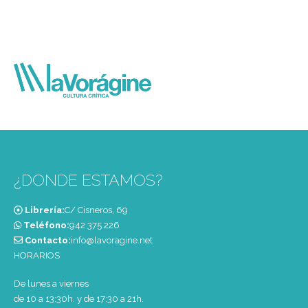
¿DONDE ESTAMOS?
Librería:
C/ Cisneros, 69
Teléfono:
‭942 375 226‬
Contacto:
info@lavoragine.net
HORARIOS
De lunes a viernes
de 10 a 13:30h. y de 17:30 a 21h.