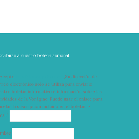
scribirse a nuestro boletín semanal
Acepto
condiciones y términos
Su dirección de
rreo electrónico solo se utiliza para enviarle
estro boletín informativo e información sobre las
tividades de la Vorágine. Puede usar el enlace para
celar la suscripción incluido en el boletín. >
Correo
mail*
electrónico
ombre