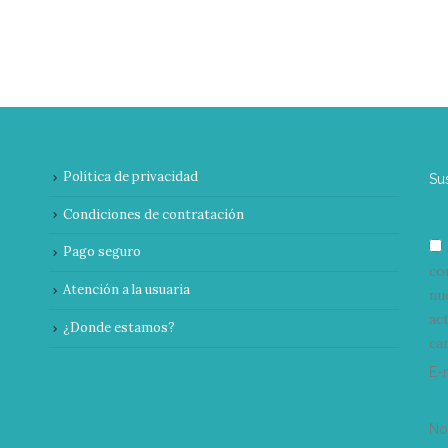
Política de privacidad
Su
Condiciones de contratación
Pago seguro
co
Atención a la usuaria
nu
ac
¿Donde estamos?
can
E-
N