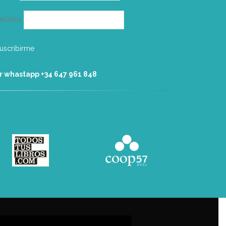
ellidos
r whastapp +34 ‭647 961 848‬