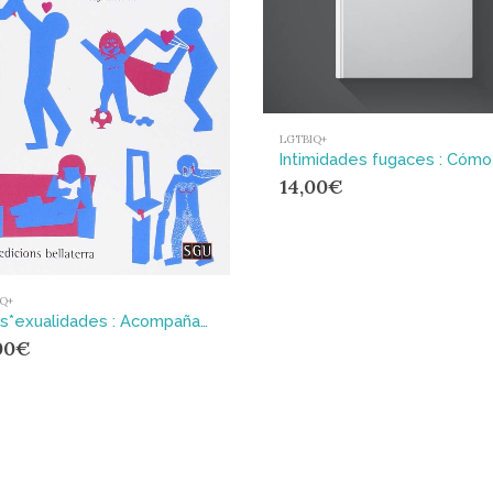
LGTBIQ+
14,00
€
Q+
Trans*exualidades : Acompañamiento, factores de salud y recursos educativos
00
€