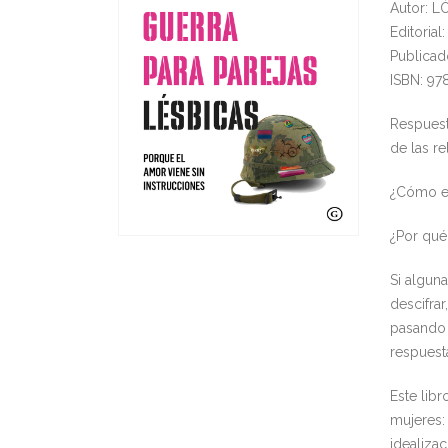
Autor: L
Editoria
Publicad
ISBN: 97
Respuest
de las re
¿Cómo es
¿Por qué
Si algun
descifrar
pasando 
respuest
Este libr
mujeres:
idealizac