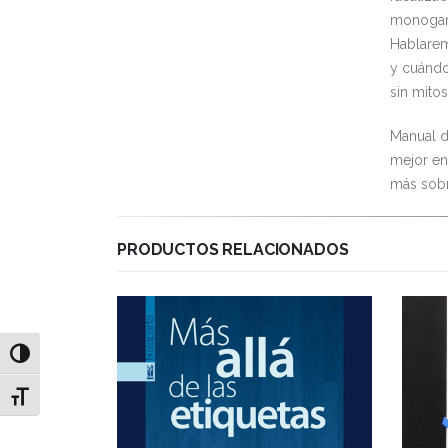
monogami
Hablarem
y cuándo
sin mitos
Manual d
mejor en
más sobr
PRODUCTOS RELACIONADOS
Alternar alto contraste
Alternar tamaño de letra