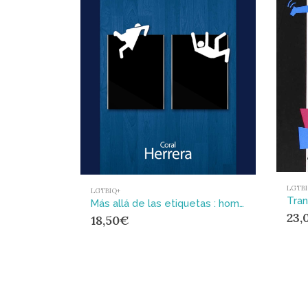
LGTBI
LGTBIQ+
Más allá de las etiquetas : hombres, mujeres y transexuales
23,
18,50
€