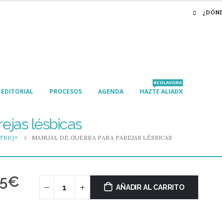
¿DÓN
#COLAVORA
EDITORIAL
PROCESOS
AGENDA
HAZTE ALIADX
ejas lésbicas
TBIQ+
MANUAL DE GUERRA PARA PAREJAS LÉSBICAS
95
€
AÑADIR AL CARRITO