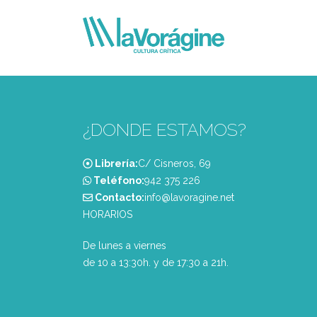
¿DONDE ESTAMOS?
Librería:
C/ Cisneros, 69
Teléfono:
‭942 375 226‬
Contacto:
info@lavoragine.net
HORARIOS
De lunes a viernes
de 10 a 13:30h. y de 17:30 a 21h.