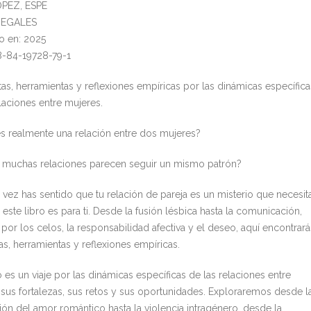
ÓPEZ, ESPE
l: EGALES
o en: 2025
8-84-19728-79-1
as, herramientas y reflexiones empíricas por las dinámicas específica
laciones entre mujeres.
 realmente una relación entre dos mujeres?
 muchas relaciones parecen seguir un mismo patrón?
a vez has sentido que tu relación de pareja es un misterio que necesit
, este libro es para ti. Desde la fusión lésbica hasta la comunicación,
por los celos, la responsabilidad afectiva y el deseo, aquí encontrará
as, herramientas y reflexiones empíricas.
o es un viaje por las dinámicas específicas de las relaciones entre
 sus fortalezas, sus retos y sus oportunidades. Exploraremos desde l
ión del amor romántico hasta la violencia intragénero, desde la