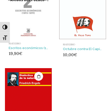
Alternar alto contraste
Alternar tamaño de letra
MARXISMO
MARXISMO
Escritos económicos (1893-1899) 2 : ¿Quienes son los ‘amigos del pueblo’?
Octubre contra El Capital
19,90
€
10,00
€