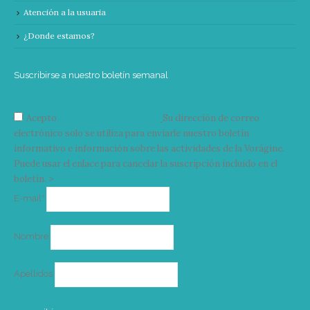
Atención a la usuaria
¿Donde estamos?
Suscribirse a nuestro boletín semanal
Acepto
condiciones y términos
Su dirección de correo
electrónico solo se utiliza para enviarle nuestro boletín
informativo e información sobre las actividades de la Vorágine.
Puede usar el enlace para cancelar la suscripción incluido en el
boletín. >
Correo
E-mail*
electrónico
Nombre
Apellidos