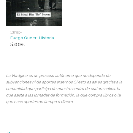
LGTBIQ+
Fuego Queer : Historia de la Brigada George Jackson y del colectivo gay anticarcelario Hombres contra el Sexismo (1975-1978)
5,00
€
La Vorágine es un proceso autónomo que no depende de
subvenciones ni de aportes externos. Si esto es así es gracias a la
comunidad que participa de nuestro centro de cultura crítica, la
que asiste a las jornadas de formación, la que compra libros o la
que hace aportes de tiempo o dinero.