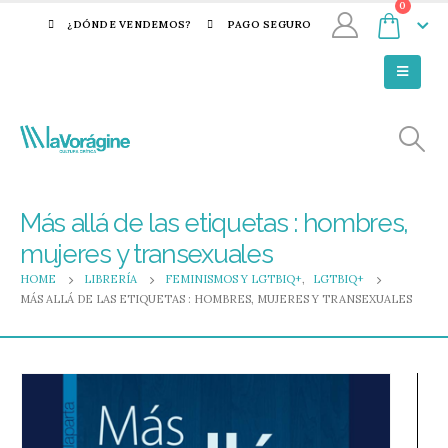
0
¿DÓNDE VENDEMOS?
PAGO SEGURO
Más allá de las etiquetas : hombres,
mujeres y transexuales
HOME
LIBRERÍA
FEMINISMOS Y LGTBIQ+
,
LGTBIQ+
MÁS ALLÁ DE LAS ETIQUETAS : HOMBRES, MUJERES Y TRANSEXUALES