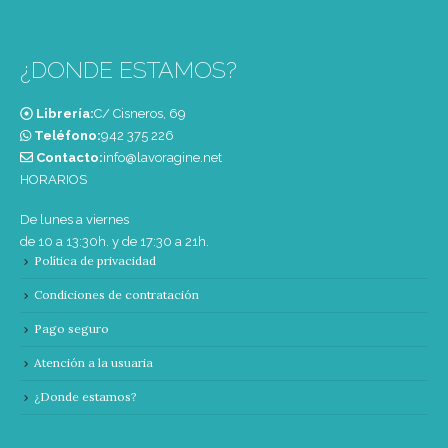
¿DONDE ESTAMOS?
Librería:
C/ Cisneros, 69
Teléfono:
‭942 375 226‬
Contacto:
info@lavoragine.net
HORARIOS
De lunes a viernes
de 10 a 13:30h. y de 17:30 a 21h.
Política de privacidad
Condiciones de contratación
Pago seguro
Atención a la usuaria
¿Donde estamos?