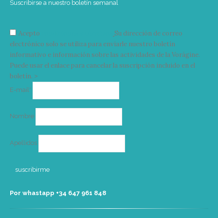
Suscribirse a nuestro boletín semanal
Acepto
condiciones y términos
Su dirección de correo
electrónico solo se utiliza para enviarle nuestro boletín
informativo e información sobre las actividades de la Vorágine.
Puede usar el enlace para cancelar la suscripción incluido en el
boletín. >
Correo
E-mail*
electrónico
Nombre
Apellidos
Por whastapp +34 ‭647 961 848‬