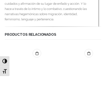
cuidados y afirmación de su lugar de enfado y acción. Y lo
hace a través de lo íntimo y lo combativo, cuestionando las
narrativas hegemónicas sobre migración, identidad,
feminismo, lenguaje y pertenencia.
PRODUCTOS RELACIONADOS
Alternar alto contraste
Alternar tamaño de letra