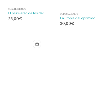
COLONIALISMOS
El pluriverso de los derechos humanos
COLONIALISMOS
26,00
€
La utopía del oprimido : los derechos de la Pachamama (Naturaleza) y el Sumak Kawsay (buen vivir) en el pensamiento crítico, el derecho y la literatura
20,00
€