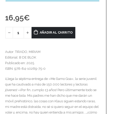
16,95
€
AÑADIR AL CARRITO
Autor: TIRADO, MIRIAM
Editorial: B DE BLOK
Publicado en: 2025
ISBN: 978-84-10269-75-0
¡Llega la séptima entrega de «Me llamo Goa», la serie juvenil
que ha cautivado a más de 150.000 lectores y lectoras
jóvenes! «¡Por fin, cumplo 13 años! Pero últimamente todo se
me hace bola. Mis padres me han dicho que me darán un
móvil prehistórico, las cosas con Klaus siguen estando raras,
mi madre está distraída, no sé si quiero seguir en el equipo del
volei y, encima, no hay quien entienda a mis amigos … ¿cómo