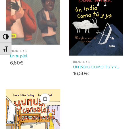
Alternar alto contraste
Alternar tamaño de letra
INFANTIL + 10
En tu piel
6,50
€
INFANTIL + 10
UN INDIO COMO TÚ Y YO
16,50
€