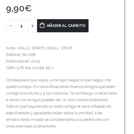
9,90
€
AÑADIR AL CARRITO
Autor: HALLS, SMIRITI; SMALL, STEVE
Editorial: BLUME
Publicado en: 2024
ISBN: 978-84-10048-59-1
Dondequiera que vayas, yo te sigo. Hagas lo que hagas, me
quedo contigo. Es maravilloso tener buenos amigos que estén
contigo a las duras y a las maduras. Sin embargo, a veces (solo
a veces) los amigos pueden ser un poco bueno fastidiosos.
Todo el que haya tenido un buen amigo se verá reflejado en
este divertido y agradable relato sobre la amistad. Este
emotivo texto rimado se complementa a la perfección con
unas preciosas ilustraciones.