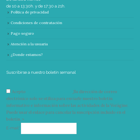
de 10 a 13:30h. y de 17:30 a 21h.
Política de privacidad
Condiciones de contratación
Pago seguro
Atención a la usuaria
¿Donde estamos?
Suscribirse a nuestro boletín semanal
Acepto
condiciones y términos
Su dirección de correo
electrónico solo se utiliza para enviarle nuestro boletín
informativo e información sobre las actividades de la Vorágine.
Puede usar el enlace para cancelar la suscripción incluido en el
boletín. >
Correo
E-mail*
electrónico