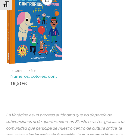
Alternar tamaño de letra
INFANTIL 0-3 AÑOS
Números, colores, contrarios, formas ¡y yo!
19,50
€
La Vorágine es un proceso autónomo que no depende de
subvenciones ni de aportes externos. Si esto es así es gracias a la
comunidad que participa de nuestro centro de cultura crítica, la
que asiste a las jornadas de formación, la que compra libros o la