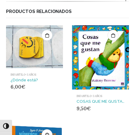
PRODUCTOS RELACIONADOS
INFANTIL 0-3 AÑOS
¿Dónde está?
6,00
€
INFANTIL 0-3 AÑOS
COSAS QUE ME GUSTAN
9,50
€
Alternar alto contraste