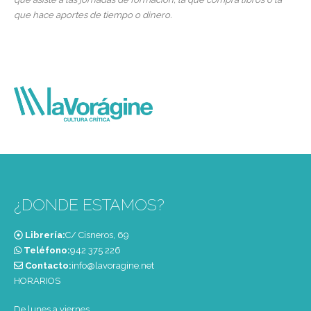
que hace aportes de tiempo o dinero.
¿DONDE ESTAMOS?
Librería:
C/ Cisneros, 69
Teléfono:
‭942 375 226‬
Contacto:
info@lavoragine.net
HORARIOS
De lunes a viernes