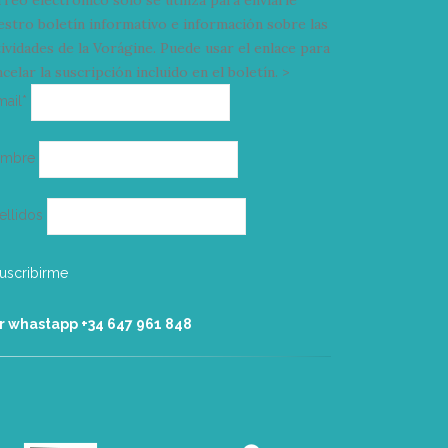
estro boletín informativo e información sobre las
tividades de la Vorágine. Puede usar el enlace para
celar la suscripción incluido en el boletín. >
Correo
mail*
electrónico
ombre
ellidos
r whastapp +34 ‭647 961 848‬