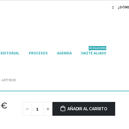
¿DÓN
#COLAVORA
EDITORIAL
PROCESOS
AGENDA
HAZTE ALIADX
 ARTHUR
0
€
AÑADIR AL CARRITO