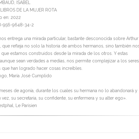
IMBAUD, ISABEL
l: LIBROS DE LA MUJER ROTA
o en: 2022
78-956-9648-34-2
 nos entrega una mirada particular, bastante desconocida sobre Arthur
 que refleja no solo la historia de ambos hermanos, sino también no
 que estamos construidos desde la mirada de los otros. Y estas
 aunque sean verdades a medias, nos permite complejizar a los seres
que han logrado hacer cosas increíbles.
ogo, María José Cumplido
meses de agonía, durante los cuales su hermana no lo abandonará y
u vez, su secretaria, su confidente, su enfermera y su alter ego».
stphal, Le Parisien