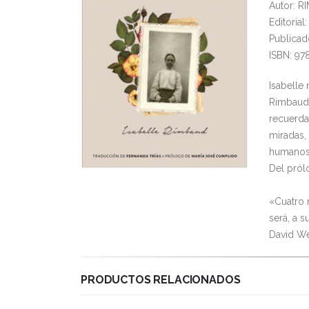
Autor: R
Editoria
Publicad
ISBN: 9
Isabelle
Rimbaud,
recuerda
miradas,
humanos 
Del pról
«Cuatro 
será, a s
David We
PRODUCTOS RELACIONADOS