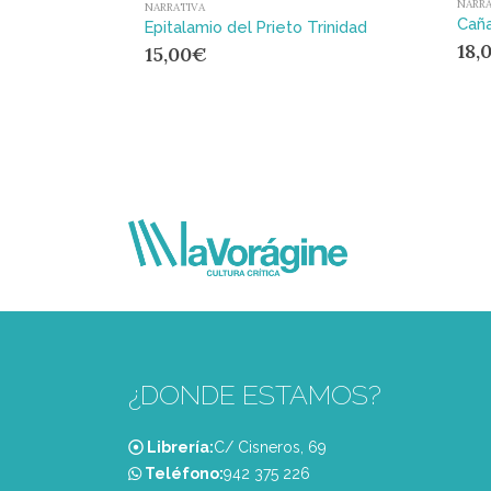
NARRA
NARRATIVA
Cañ
Epitalamio del Prieto Trinidad
18,
15,00
€
¿DONDE ESTAMOS?
Librería:
C/ Cisneros, 69
Teléfono:
‭942 375 226‬