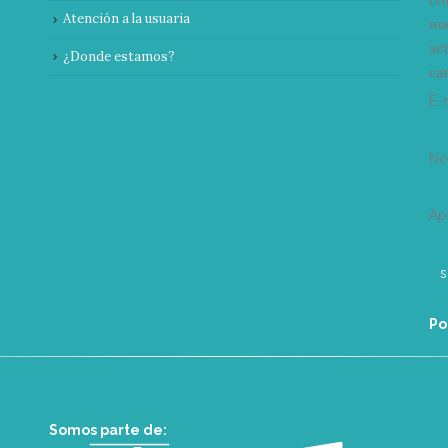
Atención a la usuaria
nu
ac
¿Donde estamos?
can
E-
N
Ap
Po
Somos parte de: