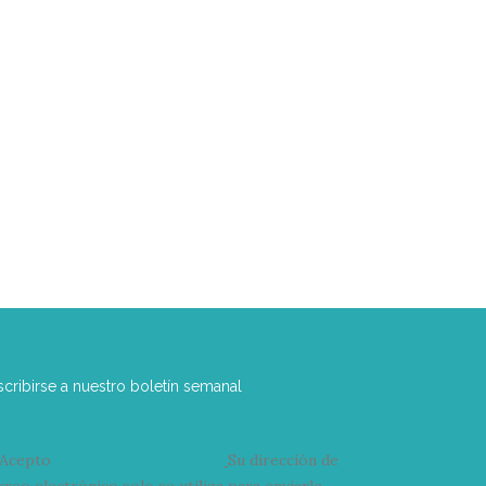
scribirse a nuestro boletín semanal
Acepto
condiciones y términos
Su dirección de
rreo electrónico solo se utiliza para enviarle