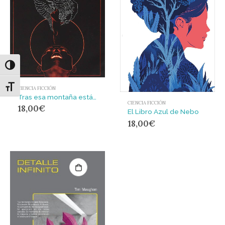
Alternar alto contraste
Alternar tamaño de letra
CIENCIA FICCIÓN
Tras esa montaña está la orilla
CIENCIA FICCIÓN
18,00
€
El Libro Azul de Nebo
18,00
€