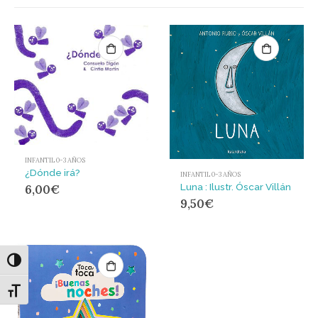
INFANTIL 0-3 AÑOS
¿Dónde irá?
INFANTIL 0-3 AÑOS
Luna : Ilustr. Óscar Villán
6,00
€
9,50
€
Alternar alto contraste
Alternar tamaño de letra