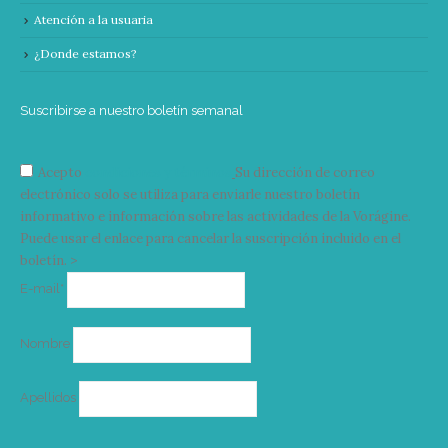
Atención a la usuaria
¿Donde estamos?
Suscribirse a nuestro boletín semanal
Acepto
condiciones y términos
Su dirección de correo
electrónico solo se utiliza para enviarle nuestro boletín
informativo e información sobre las actividades de la Vorágine.
Puede usar el enlace para cancelar la suscripción incluido en el
boletín. >
Correo
E-mail*
electrónico
Nombre
Apellidos