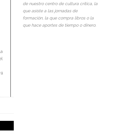
de nuestro centro de cultura crítica, la
que asiste a las jornadas de
formación, la que compra libros o la
que hace aportes de tiempo o dinero.
la
el
rá