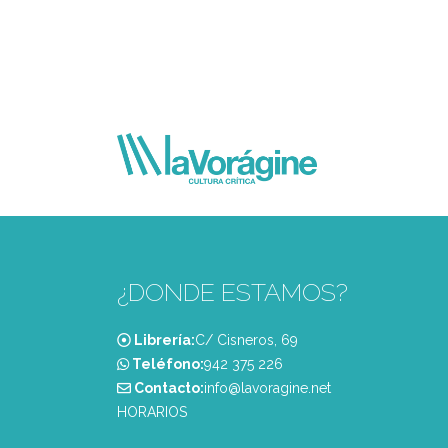
¿DONDE ESTAMOS?
Librería:
C/ Cisneros, 69
Teléfono:
‭942 375 226‬
Contacto:
info@lavoragine.net
HORARIOS