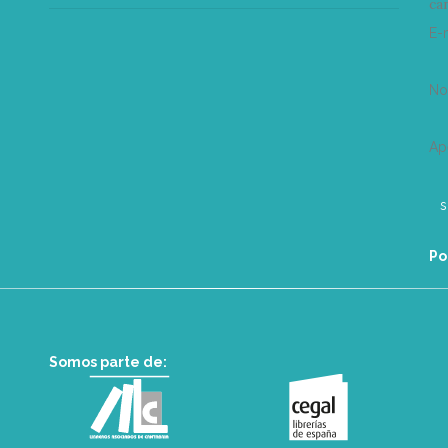
can
E-
N
Ap
Po
Somos parte de: