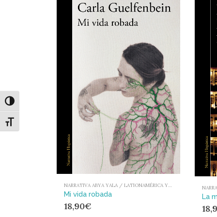
Alternar alto contraste
Alternar tamaño de letra
NARRATIVA ABYA YALA / LATIONAMÉRICA Y EL CARIBE
Mi vida robada
18,90
€
18,