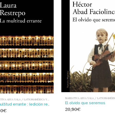
NARRATIVA ABYA YALA / LATIONAMÉRICA Y EL CARIBE
El olvido que seremos
La multitud errante : (edición revisada por la autora)
20,90
€
90
€