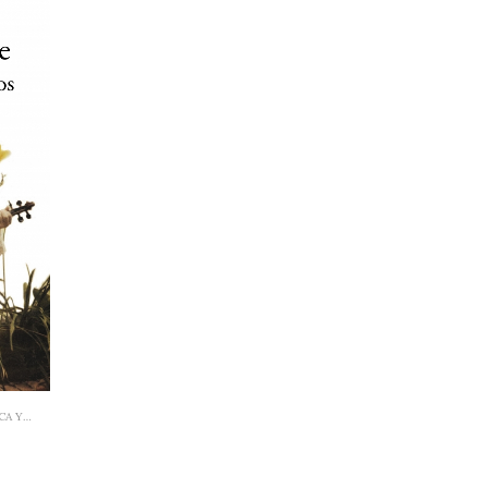
NARRATIVA ABYA YALA / LATIONAMÉRICA Y EL CARIBE