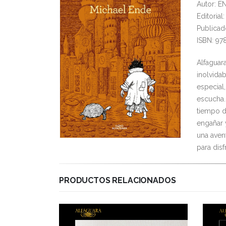
Autor: E
Editoria
Publicad
ISBN: 97
Alfaguar
inolvida
especial,
escucha.
tiempo de
engañar 
una avent
para disf
PRODUCTOS RELACIONADOS