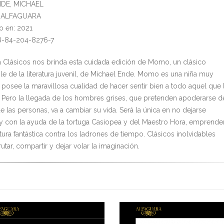
NDE, MICHAEL
l: ALFAGUARA
o en: 2021
8-84-204-8276-7
a Clásicos nos brinda esta cuidada edición de Momo, un clásico
ble de la literatura juvenil, de Michael Ende. Momo es una niña muy
 posee la maravillosa cualidad de hacer sentir bien a todo aquel que 
 Pero la llegada de los hombres grises, que pretenden apoderarse d
 las personas, va a cambiar su vida. Será la única en no dejarse
y con la ayuda de la tortuga Casiopea y del Maestro Hora, emprende
ura fantástica contra los ladrones de tiempo. Clásicos inolvidables
rutar, compartir y dejar volar la imaginación.