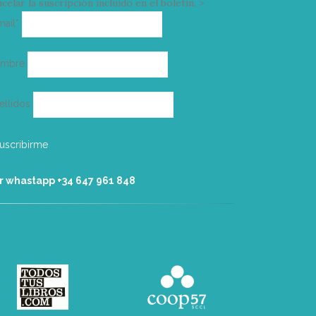
celar la suscripción incluido en el boletín. >
Correo
mail*
electrónico
ombre
ellidos
r whastapp +34 ‭647 961 848‬