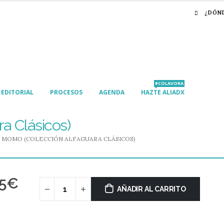
¿DÓN
#COLAVORA
EDITORIAL
PROCESOS
AGENDA
HAZTE ALIADX
a Clásicos)
MOMO (COLECCIÓN ALFAGUARA CLÁSICOS)
5
€
AÑADIR AL CARRITO