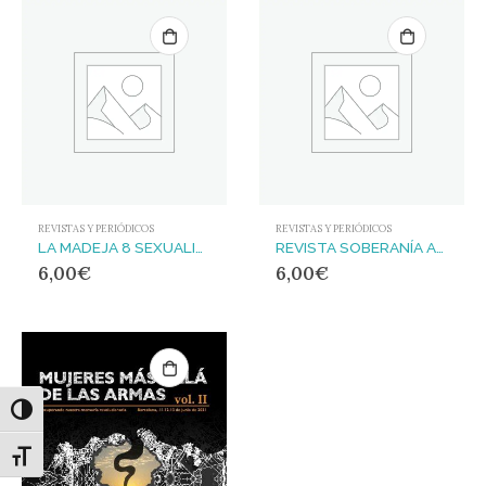
REVISTAS Y PERIÓDICOS
REVISTAS Y PERIÓDICOS
LA MADEJA 8 SEXUALIDADES
REVISTA SOBERANÍA ALIMENTARIA Nº31
6,00
€
6,00
€
Alternar alto contraste
Alternar tamaño de letra