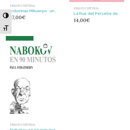
ENSAYO CULTURAL
ENSAYO CULTURAL
Industrias Mikuerpo : un proyecto de gestión cultural independiente (1994-1999)
La Rue del Percebe de la Cultura : y la niebla de la cultura digital
Alternar alto contraste
17,00
€
14,00
€
Alternar tamaño de letra
ENSAYO CULTURAL
Nabokov en 90 minutos