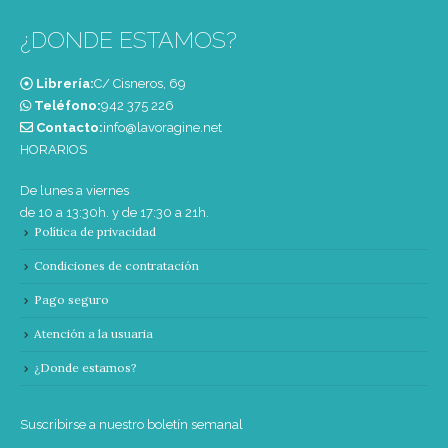
¿DONDE ESTAMOS?
Librería:
C/ Cisneros, 69
Teléfono:
‭942 375 226‬
Contacto:
info@lavoragine.net
HORARIOS
De lunes a viernes
de 10 a 13:30h. y de 17:30 a 21h.
Política de privacidad
Condiciones de contratación
Pago seguro
Atención a la usuaria
¿Donde estamos?
Suscribirse a nuestro boletín semanal