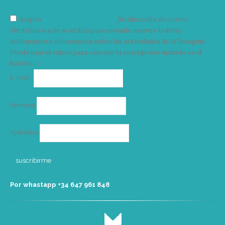
Acepto
condiciones y términos
Su dirección de correo
electrónico solo se utiliza para enviarle nuestro boletín
informativo e información sobre las actividades de la Vorágine.
Puede usar el enlace para cancelar la suscripción incluido en el
boletín. >
Correo
E-mail*
electrónico
Nombre
Apellidos
Por whastapp +34 ‭647 961 848‬