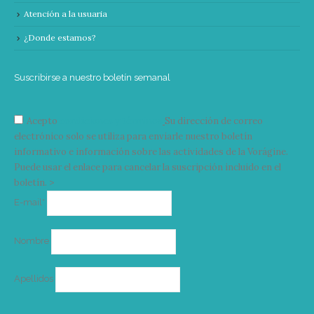
Atención a la usuaria
¿Donde estamos?
Suscribirse a nuestro boletín semanal
Acepto
condiciones y términos
Su dirección de correo
electrónico solo se utiliza para enviarle nuestro boletín
informativo e información sobre las actividades de la Vorágine.
Puede usar el enlace para cancelar la suscripción incluido en el
boletín. >
Correo
E-mail*
electrónico
Nombre
Apellidos