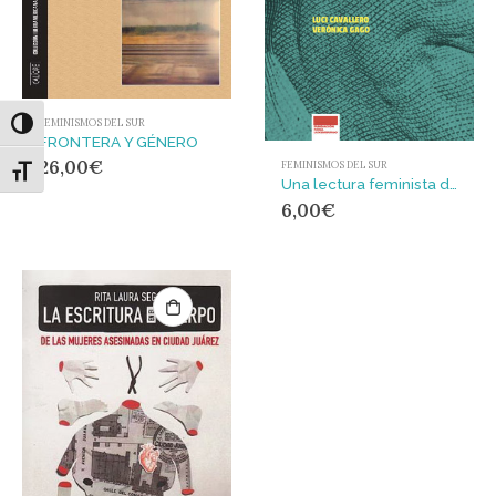
FEMINISMOS DEL SUR
Alternar alto contraste
FRONTERA Y GÉNERO
26,00
€
FEMINISMOS DEL SUR
Alternar tamaño de letra
Una lectura feminista de la deuda
6,00
€