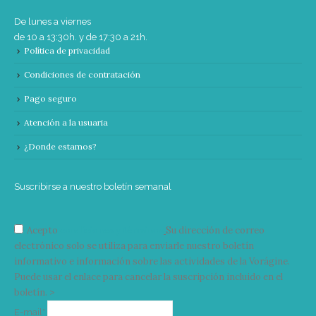
De lunes a viernes
de 10 a 13:30h. y de 17:30 a 21h.
Política de privacidad
Condiciones de contratación
Pago seguro
Atención a la usuaria
¿Donde estamos?
Suscribirse a nuestro boletín semanal
Acepto
condiciones y términos
Su dirección de correo
electrónico solo se utiliza para enviarle nuestro boletín
informativo e información sobre las actividades de la Vorágine.
Puede usar el enlace para cancelar la suscripción incluido en el
boletín. >
Correo
E-mail*