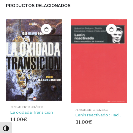
PRODUCTOS RELACIONADOS
PENSAMIENTO POLÍTICO
PENSAMIENTO POLÍTICO
La oxidada Transición
Lenin reactivado : Hacia una política de la verdad
14,00
€
31,00
€
Alternar alto contraste