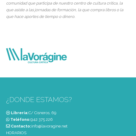
comunidad que participa de nuestro centro de cultura crítica, la
que asiste a las jornadas de formación, la que compra libros o la
que hace aportes de tiempo o dinero.
¿DONDE ESTAMOS?
Librería:
C/ Cisneros, 69
Teléfono:
‭942 375 226‬
Contacto:
info@lavoragine.net
HORARIOS