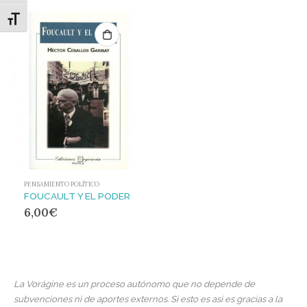
Alternar tamaño de letra
PENSAMIENTO POLÍTICO
FOUCAULT Y EL PODER
6,00
€
La Vorágine es un proceso autónomo que no depende de
subvenciones ni de aportes externos. Si esto es así es gracias a la