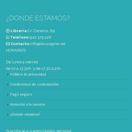
¿DONDE ESTAMOS?
Librería:
C/ Cisneros, 69
Teléfono:
‭942 375 226‬
Contacto:
info@lavoragine.net
HORARIOS
De lunes a viernes
de 10 a 13:30h. y de 17:30 a 21h.
Política de privacidad
Condiciones de contratación
Pago seguro
Atención a la usuaria
¿Donde estamos?
Suscribirse a nuestro boletín semanal