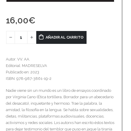
16,00
€
AÑADIR AL CARRITO
Autor: VV. AA.
Editorial: MADRESELVA
Publicado en: 2023
ISBN: 978-987-3861-19-2
Nadie viene sin un mundo es un libro de ensayos coordinado
por Virginia Cano (Ética tortillera, Borrador para un abecedario
del desacato), inquietante y hermoso. Trae la palabra, la
amistad, la filosofía en la lengua. Se habla sobre sexualidades,
dietas, militancias, plataformas audiovisuales, docencias,
activismos y redes sociales. Lxs autorxs han escrito éstos textos
para dejar testimonio del temblor que puso en jaque la tiranía