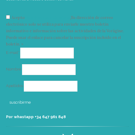
Acepto
condiciones y términos
Su dirección de correo
electrónico solo se utiliza para enviarle nuestro boletín
informativo e información sobre las actividades de la Vorágine.
Puede usar el enlace para cancelar la suscripción incluido en el
boletín. >
Correo
E-mail*
electrónico
Nombre
Apellidos
Por whastapp +34 ‭647 961 848‬