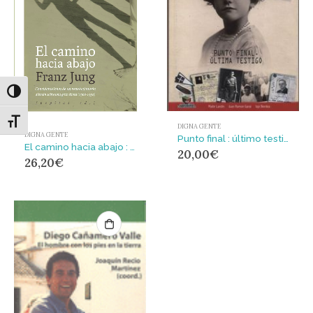
Alternar alto contraste
Alternar tamaño de letra
DIGNA GENTE
DIGNA GENTE
Punto final : último testigo
El camino hacia abajo : Consideraciones de un revolucionario alemán sobre una gran época (1900-1950)
20,00
€
26,20
€