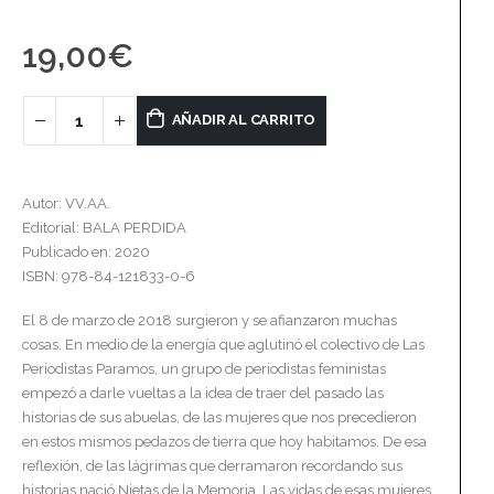
19,00
€
AÑADIR AL CARRITO
Autor: VV.AA.
Editorial: BALA PERDIDA
Publicado en: 2020
ISBN: 978-84-121833-0-6
El 8 de marzo de 2018 surgieron y se afianzaron muchas
cosas. En medio de la energía que aglutinó el colectivo de Las
Periodistas Paramos, un grupo de periodistas feministas
empezó a darle vueltas a la idea de traer del pasado las
historias de sus abuelas, de las mujeres que nos precedieron
en estos mismos pedazos de tierra que hoy habitamos. De esa
reflexión, de las lágrimas que derramaron recordando sus
historias nació Nietas de la Memoria. Las vidas de esas mujeres