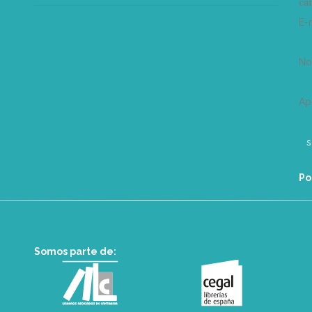
can
E-
N
Ap
Po
Somos parte de: