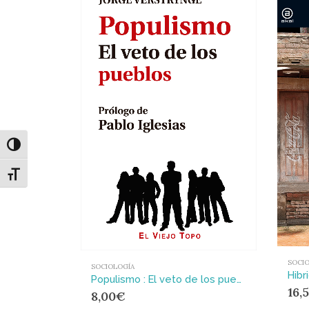
Alternar alto contraste
Alternar tamaño de letra
SOCI
SOCIOLOGÍA
Hibr
Populismo : El veto de los pueblos
16,
8,00
€