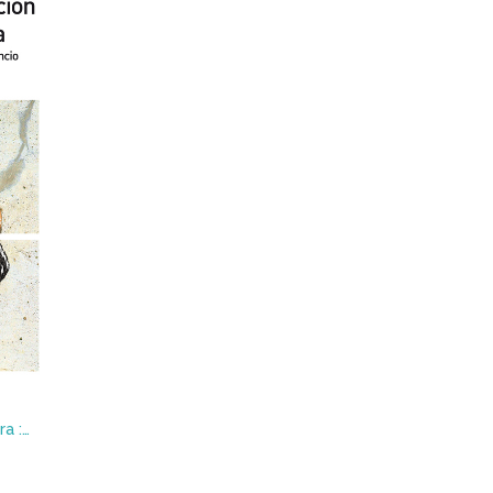
La consagración de la mentira : Entre la realidad y el silencio