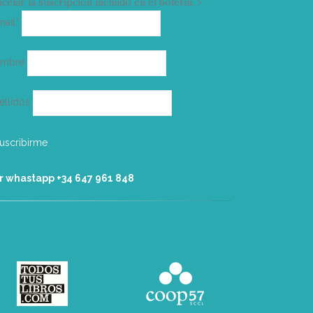
celar la suscripción incluido en el boletín. >
Correo
mail*
electrónico
ombre
ellidos
r whastapp +34 ‭647 961 848‬