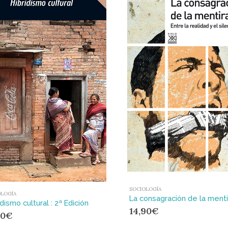
SOCIOLOGÍA
OLOGÍA
idismo cultural : 2ª Edición
14,90
€
50
€