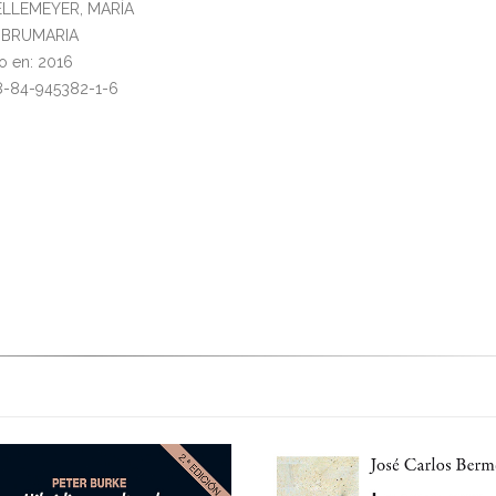
HELLEMEYER, MARÍA
l: BRUMARIA
o en: 2016
8-84-945382-1-6