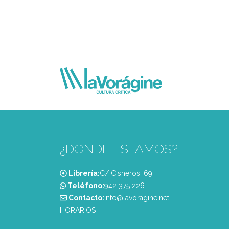
¿DONDE ESTAMOS?
Librería:
C/ Cisneros, 69
Teléfono:
‭942 375 226‬
Contacto:
info@lavoragine.net
HORARIOS