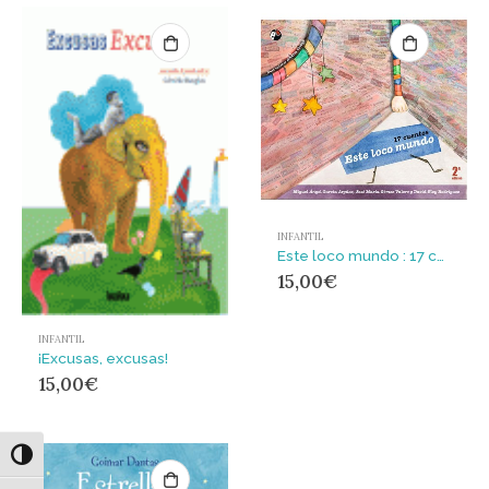
INFANTIL
Este loco mundo : 17 cuentos
15,00
€
INFANTIL
¡Excusas, excusas!
15,00
€
Alternar alto contraste