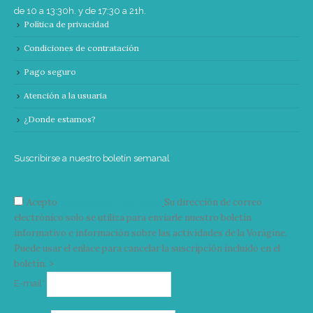
de 10 a 13:30h. y de 17:30 a 21h.
Política de privacidad
Condiciones de contratación
Pago seguro
Atención a la usuaria
¿Donde estamos?
Suscribirse a nuestro boletín semanal
Acepto
condiciones y términos
Su dirección de correo
electrónico solo se utiliza para enviarle nuestro boletín
informativo e información sobre las actividades de la Vorágine.
Puede usar el enlace para cancelar la suscripción incluido en el
boletín. >
Correo
E-mail*
electrónico