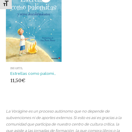
Alternar tamaño de letra
INFANTIL
Estrellas como palomitas y otros descubrimientos
11,50
€
La Vorágine es un proceso autónomo que no depende de
subvenciones ni de aportes externos. Si esto es así es gracias a la
comunidad que participa de nuestro centro de cultura crítica, la
que asiste a las jornadas de formación, la que compra libros o la