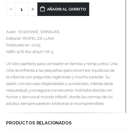
AÑADIR AL CARRITO
Autor: YOSHITAKE, SHINSUKE
Editorial: PASTEL DE LUNA
Publicado en: 2025
ISBN: 978-84-16427-76-5
Un libro perfecto para compartir en familia y reírse juntos. Una
niña se enfrenta a las pequeñas (pero enormes) injusticias de
la infancia con preguntas ingeniosas y mucho carácter. Su
padre, con excusas disparatadas y surrealistas, intenta darle
respuestasà ¿conseguirá convencerla Yoshitake aborda con
humor y ternura el mundo infantil, donde las normas de los
adultos siempre parecen arbitrarias e incomprensibles.
PRODUCTOS RELACIONADOS