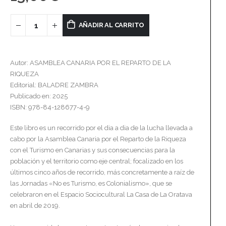
AÑADIR AL CARRITO
Autor: ASAMBLEA CANARIA POR EL REPARTO DE LA
RIQUEZA
Editorial: BALADRE ZAMBRA
Publicado en: 2025
ISBN: 978-84-128677-4-9
Este libro es un recorrido por el dia a dia de la lucha llevada a
cabo por la Asamblea Canaria por el Reparto de la Riqueza
con el Turismo en Canarias y sus consecuencias para la
población y el territorio como eje central; focalizado en los
últimos cinco años de recorrido, más concretamente a raíz de
las Jornadas «No es Turismo, es Colonialismo», que se
celebraron en el Espacio Sociocultural La Casa de La Oratava
en abril de 2019.