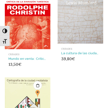
Alternar alto contraste
Alternar tamaño de letra
CIUDADES
La cultura de las ciudades
CIUDADES
39,80
€
Mundo en venta : Crítica de la sinrazón turística
13,50
€