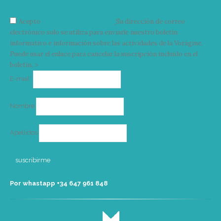
Acepto
condiciones y términos
Su dirección de correo
electrónico solo se utiliza para enviarle nuestro boletín
informativo e información sobre las actividades de la Vorágine.
Puede usar el enlace para cancelar la suscripción incluido en el
boletín. >
Correo
E-mail*
electrónico
Nombre
Apellidos
Por whastapp +34 ‭647 961 848‬