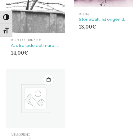
LGTBIQ+
Alternar alto contraste
Stonewall : El origen de una revuelta
13,00
€
Alternar tamaño de letra
DERECHOS HUMANOS
Al otro lado del muro : Repensar las prisiones para mejorar la sociedad
14,00
€
ANARQUISMO