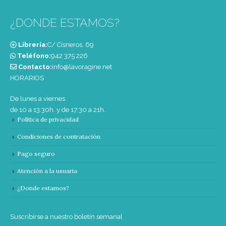
¿DONDE ESTAMOS?
Librería:
C/ Cisneros, 69
Teléfono:
‭942 375 226‬
Contacto:
info@lavoragine.net
HORARIOS
De lunes a viernes
de 10 a 13:30h. y de 17:30 a 21h.
Política de privacidad
Condiciones de contratación
Pago seguro
Atención a la usuaria
¿Donde estamos?
Suscribirse a nuestro boletín semanal