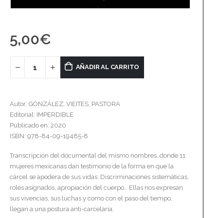
5,00
€
AÑADIR AL CARRITO
Autor: GONZÁLEZ, VIEITES, PASTORA
Editorial: IMPERDIBLE
Publicado en: 2020
ISBN: 978-84-09-19485-8
Transcripción del documental del mismo nombres, donde 11
mujeres mexicanas dan testimonio de la forma en que la
cárcel se apodera de sus vidas: Discriminaciones sistemáticas,
roles asignados, apropiación del cuerpo… Ellas nos expresan
sus vivencias, sus luchas y como con el paso del tiempo,
llegan a una postura anti-carcelaria.