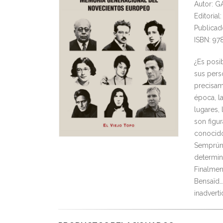
Autor: 
Editoria
Publicad
ISBN: 97
¿Es posi
sus pers
precisame
época, l
lugares, 
son figur
conocido
Semprún…
determin
Finalmen
Bensaïd…
inadvert