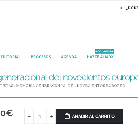
¿DÓN
#COLAVORA
EDITORIAL
PROCESOS
AGENDA
HAZTE ALIADX
generacional del novecientos europ
ISTAS : MEMORIA GENERACIONAL DEL NOVECIENTOS EUROPEO
00
€
AÑADIR AL CARRITO