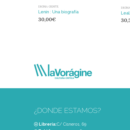
DIGNA GENTE
DIGN
Lenin : Una biografía
30,00
€
30,
¿DONDE ESTAMOS?
Librería:
C/ Cisneros, 69