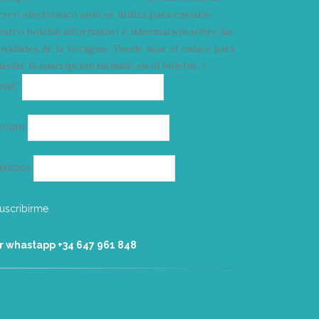
rreo electrónico solo se utiliza para enviarle
estro boletín informativo e información sobre las
tividades de la Vorágine. Puede usar el enlace para
celar la suscripción incluido en el boletín. >
Correo
mail*
electrónico
ombre
ellidos
r whastapp +34 ‭647 961 848‬