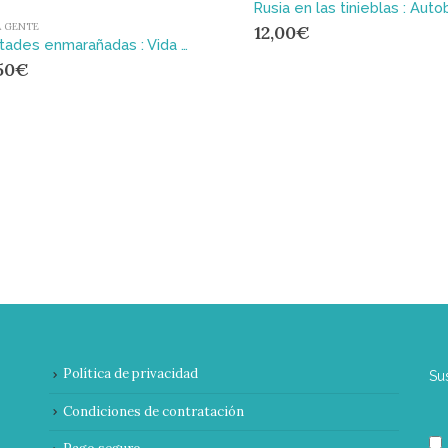
A GENTE
12,00
€
Lealtades enmarañadas : Vida y época de Iliá Ehrenburg
50
€
Política de privacidad
Su
Condiciones de contratación