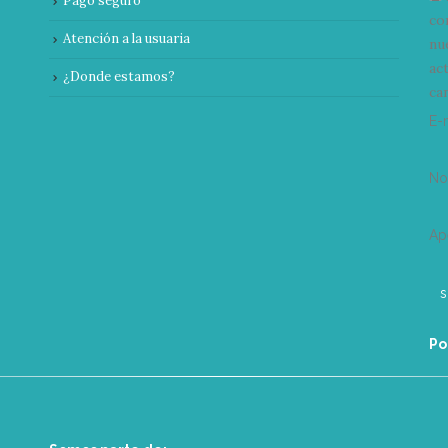
Pago seguro
co
Atención a la usuaria
nu
ac
¿Donde estamos?
can
E-
N
Ap
Po