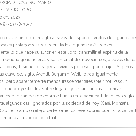
GARCÍA DE CASTRO, MARIO
l: EL VIEJO TOPO
o en: 2023
8-84-19778-30-7
ble describir todo un siglo a través de aspectos vitales de algunos de
onajes protagonistas y sus ciudades legendarias? Esto es
nte lo que hace su autor en este libro: transmitir el espíritu de la
a memoria generacional y sentimental del novecientos, a través de lo
las ideas, ilusiones o tragedias vividas por esos personajes. Algunos
as clave del siglo: Arendt, Benjamin, Weil… otros, igualmente
s, pero aparentemente menos trascendentales (Meinhof, Pasolini,
) que proyectan luz sobre lugares y circunstancias históricas
antes que han dejado enorme huella en la sociedad del nuevo siglo.
te, algunos casi ignorados por la sociedad de hoy (Caffi, Montañá,
) son en cambio reflejo de fenómenos reveladores que han alcanza
idamente a la sociedad actual.