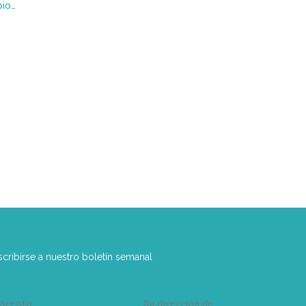
Rusia en las tinieblas : Autobiografía de una nihilista
scribirse a nuestro boletín semanal
Acepto
condiciones y términos
Su dirección de